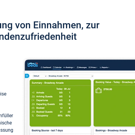
ung von Einnahmen, zur
ndenzufriedenheit
eise
füller
mische
passung