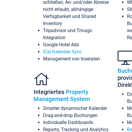
schließen, An- und/oder Abreise
Wh
nicht erlaubt, abhängige
SM
Verfügbarkeit und Shared
Ro
Inventory
Bu
Tripadvisor und Trivago
we
Integration
Re
Google Hotel Ads
iCal Kalender Sync
Management von Inseraten
Buch
provi
Dire
Integriertes
Property
Ei
Management System
Bu
Smarter dynamischer Kalender
Mo
Drag-and-drop Buchungen
B
Individuelle Dashboards
Me
Reports, Tracking und Analytics
Be