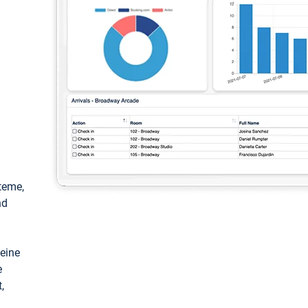
teme,
nd
keine
e
,