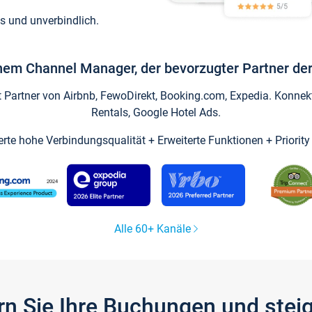
s und unverbindlich.
inem Channel Manager, der bevorzugter Partner der
artner von Airbnb, FewoDirekt, Booking.com, Expedia. Konnekti
Rentals, Google Hotel Ads.
ierte hohe Verbindungsqualität + Erweiterte Funktionen + Priorit
Alle 60+ Kanäle
gern Sie Ihre Buchungen und ste