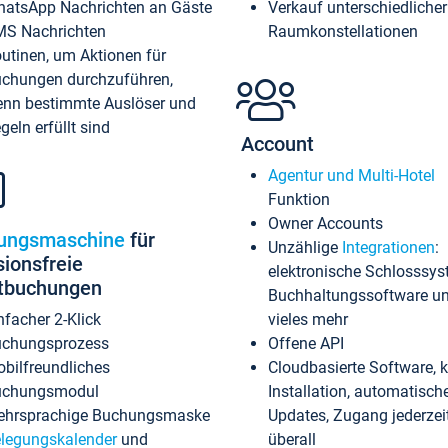
atsApp Nachrichten an Gäste
Verkauf unterschiedlicher
S Nachrichten
Raumkonstellationen
utinen, um Aktionen für
chungen durchzuführen,
nn bestimmte Auslöser und
geln erfüllt sind
Account
Agentur und Multi-Hotel
Funktion
Owner Accounts
ungsmaschine
für
Unzählige
Integrationen
:
sionsfreie
elektronische Schlosssys
ktbuchungen
Buchhaltungssoftware u
nfacher 2-Klick
vieles mehr
chungsprozess
Offene API
bilfreundliches
Cloudbasierte Software, 
uchungsmodul
Installation, automatisch
hrsprachige Buchungsmaske
Updates, Zugang jederzeit
legungskalender
und
überall