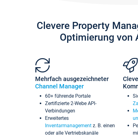
Clevere Property Mana
Optimierung von 
Mehrfach ausgezeichneter
Cleve
Channel Manager
Komm
60+ führende Portale
Si
Zertifizierte 2-Webe API-
Za
Verbindungen
Me
Erweitertes
un
Inventarmanagement
z. B. einen
Pe
oder alle Vertriebskanäle
mi