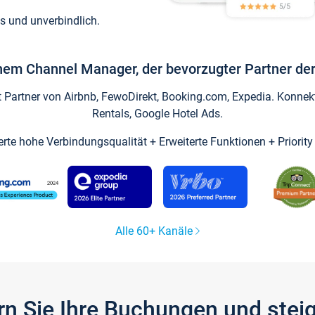
s und unverbindlich.
inem Channel Manager, der bevorzugter Partner der
artner von Airbnb, FewoDirekt, Booking.com, Expedia. Konnekti
Rentals, Google Hotel Ads.
ierte hohe Verbindungsqualität + Erweiterte Funktionen + Priorit
Alle 60+ Kanäle
gern Sie Ihre Buchungen und ste