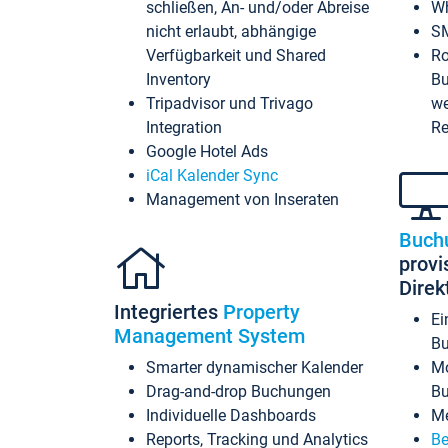
schließen, An- und/oder Abreise
Wh
nicht erlaubt, abhängige
SM
Verfügbarkeit und Shared
Ro
Inventory
Bu
Tripadvisor und Trivago
we
Integration
Re
Google Hotel Ads
iCal Kalender Sync
Management von Inseraten
Buch
provi
Dire
Integriertes
Property
Ei
Management System
Bu
Smarter dynamischer Kalender
Mo
Drag-and-drop Buchungen
B
Individuelle Dashboards
Me
Reports, Tracking und Analytics
Be