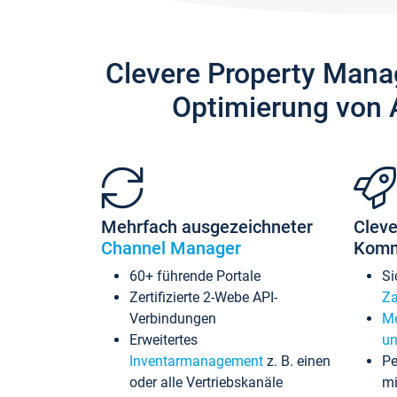
Clevere Property Mana
Optimierung von 
Mehrfach ausgezeichneter
Cleve
Channel Manager
Komm
60+ führende Portale
Si
Zertifizierte 2-Webe API-
Za
Verbindungen
Me
Erweitertes
un
Inventarmanagement
z. B. einen
Pe
oder alle Vertriebskanäle
mi