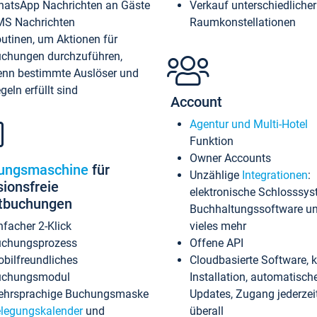
atsApp Nachrichten an Gäste
Verkauf unterschiedlicher
S Nachrichten
Raumkonstellationen
utinen, um Aktionen für
chungen durchzuführen,
nn bestimmte Auslöser und
geln erfüllt sind
Account
Agentur und Multi-Hotel
Funktion
Owner Accounts
ungsmaschine
für
Unzählige
Integrationen
:
sionsfreie
elektronische Schlosssys
ktbuchungen
Buchhaltungssoftware u
nfacher 2-Klick
vieles mehr
chungsprozess
Offene API
bilfreundliches
Cloudbasierte Software, 
uchungsmodul
Installation, automatisch
hrsprachige Buchungsmaske
Updates, Zugang jederzeit
legungskalender
und
überall