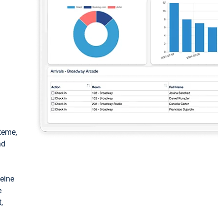
teme,
nd
keine
e
,