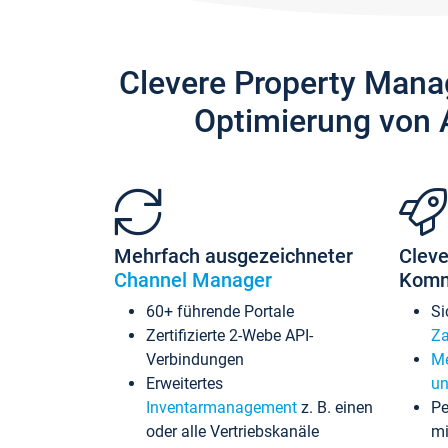
Clevere Property Mana
Optimierung von 
Mehrfach ausgezeichneter
Cleve
Channel Manager
Komm
60+ führende Portale
Si
Zertifizierte 2-Webe API-
Za
Verbindungen
Me
Erweitertes
un
Inventarmanagement
z. B. einen
Pe
oder alle Vertriebskanäle
mi