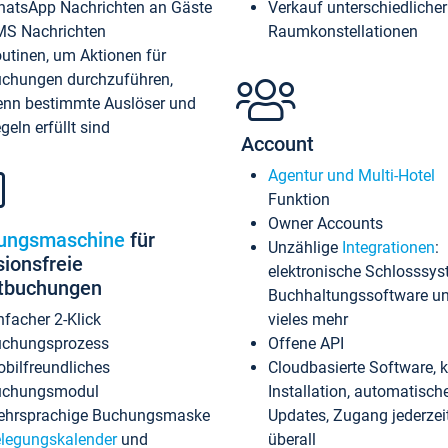
atsApp Nachrichten an Gäste
Verkauf unterschiedlicher
S Nachrichten
Raumkonstellationen
utinen, um Aktionen für
chungen durchzuführen,
nn bestimmte Auslöser und
geln erfüllt sind
Account
Agentur und Multi-Hotel
Funktion
Owner Accounts
ungsmaschine
für
Unzählige
Integrationen
:
sionsfreie
elektronische Schlosssys
ktbuchungen
Buchhaltungssoftware u
nfacher 2-Klick
vieles mehr
chungsprozess
Offene API
bilfreundliches
Cloudbasierte Software, 
uchungsmodul
Installation, automatisch
hrsprachige Buchungsmaske
Updates, Zugang jederzeit
legungskalender
und
überall