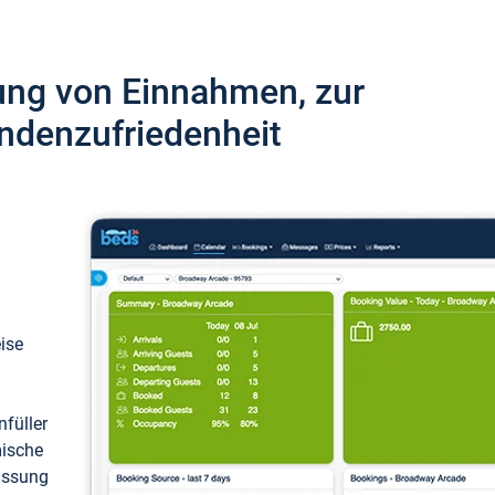
ung von Einnahmen, zur
ndenzufriedenheit
eise
füller
mische
passung