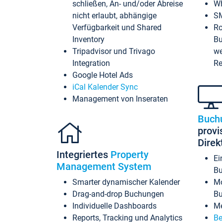
schließen, An- und/oder Abreise
Wh
nicht erlaubt, abhängige
SM
Verfügbarkeit und Shared
Ro
Inventory
Bu
Tripadvisor und Trivago
we
Integration
Re
Google Hotel Ads
iCal Kalender Sync
Management von Inseraten
Buch
provi
Dire
Integriertes
Property
Ei
Management System
Bu
Smarter dynamischer Kalender
Mo
Drag-and-drop Buchungen
B
Individuelle Dashboards
Me
Reports, Tracking und Analytics
Be