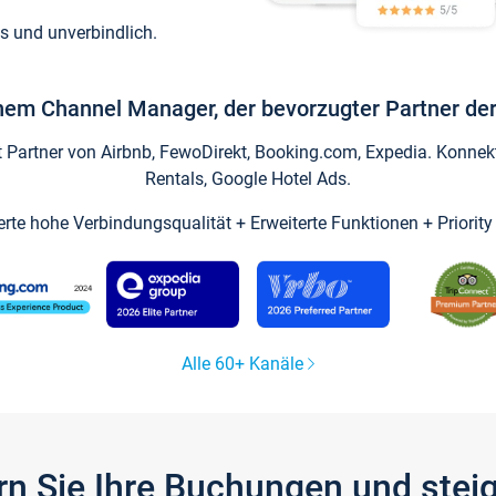
s und unverbindlich.
inem Channel Manager, der bevorzugter Partner der
artner von Airbnb, FewoDirekt, Booking.com, Expedia. Konnekti
Rentals, Google Hotel Ads.
ierte hohe Verbindungsqualität + Erweiterte Funktionen + Priorit
Alle 60+ Kanäle
gern Sie Ihre Buchungen und ste