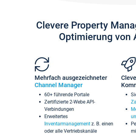
Clevere Property Mana
Optimierung von 
Mehrfach ausgezeichneter
Cleve
Channel Manager
Komm
60+ führende Portale
Si
Zertifizierte 2-Webe API-
Za
Verbindungen
Me
Erweitertes
un
Inventarmanagement
z. B. einen
Pe
oder alle Vertriebskanäle
mi