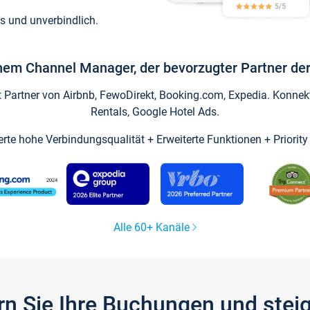
s und unverbindlich.
inem Channel Manager, der bevorzugter Partner der
artner von Airbnb, FewoDirekt, Booking.com, Expedia. Konnekti
Rentals, Google Hotel Ads.
ierte hohe Verbindungsqualität + Erweiterte Funktionen + Priorit
Alle 60+ Kanäle
gern Sie Ihre Buchungen und ste