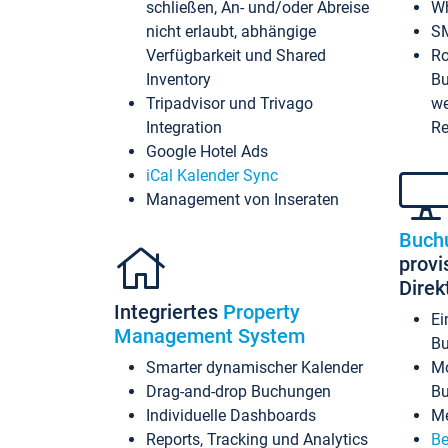
schließen, An- und/oder Abreise
Wh
nicht erlaubt, abhängige
SM
Verfügbarkeit und Shared
Ro
Inventory
Bu
Tripadvisor und Trivago
we
Integration
Re
Google Hotel Ads
iCal Kalender Sync
Management von Inseraten
Buch
provi
Dire
Integriertes
Property
Ei
Management System
Bu
Smarter dynamischer Kalender
Mo
Drag-and-drop Buchungen
B
Individuelle Dashboards
Me
Reports, Tracking und Analytics
Be