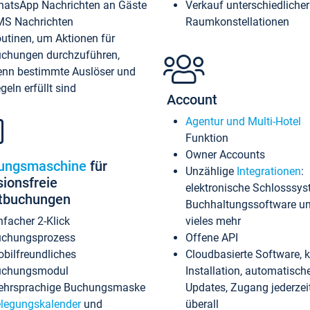
atsApp Nachrichten an Gäste
Verkauf unterschiedlicher
S Nachrichten
Raumkonstellationen
utinen, um Aktionen für
chungen durchzuführen,
nn bestimmte Auslöser und
geln erfüllt sind
Account
Agentur und Multi-Hotel
Funktion
Owner Accounts
ungsmaschine
für
Unzählige
Integrationen
:
sionsfreie
elektronische Schlosssys
ktbuchungen
Buchhaltungssoftware u
nfacher 2-Klick
vieles mehr
chungsprozess
Offene API
bilfreundliches
Cloudbasierte Software, 
uchungsmodul
Installation, automatisch
hrsprachige Buchungsmaske
Updates, Zugang jederzeit
legungskalender
und
überall