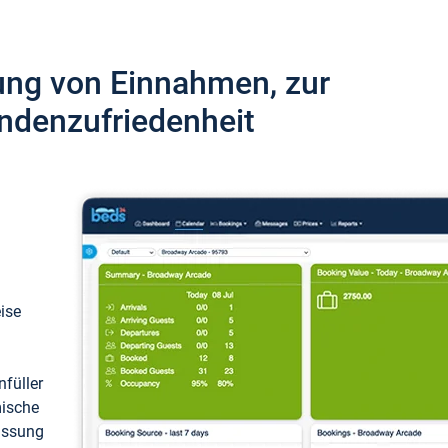
ung von Einnahmen, zur
ndenzufriedenheit
eise
füller
mische
passung