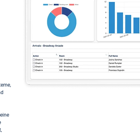
teme,
nd
keine
e
,