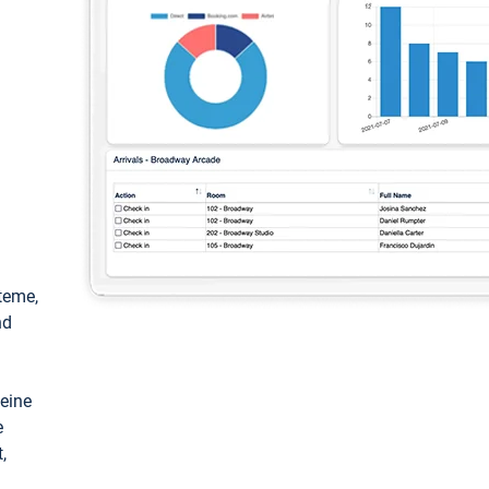
teme,
nd
keine
e
,