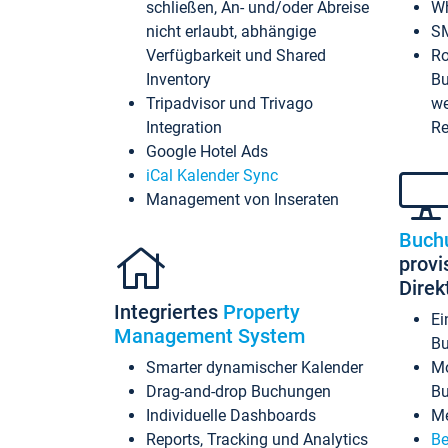
schließen, An- und/oder Abreise
Wh
nicht erlaubt, abhängige
SM
Verfügbarkeit und Shared
Ro
Inventory
Bu
Tripadvisor und Trivago
we
Integration
Re
Google Hotel Ads
iCal Kalender Sync
Management von Inseraten
Buch
provi
Dire
Integriertes
Property
Ei
Management System
Bu
Smarter dynamischer Kalender
Mo
Drag-and-drop Buchungen
B
Individuelle Dashboards
Me
Reports, Tracking und Analytics
Be