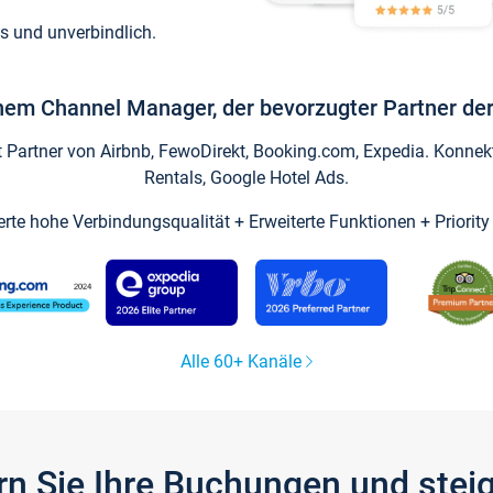
s und unverbindlich.
inem Channel Manager, der bevorzugter Partner der
artner von Airbnb, FewoDirekt, Booking.com, Expedia. Konnekti
Rentals, Google Hotel Ads.
ierte hohe Verbindungsqualität + Erweiterte Funktionen + Priorit
Alle 60+ Kanäle
gern Sie Ihre Buchungen und ste