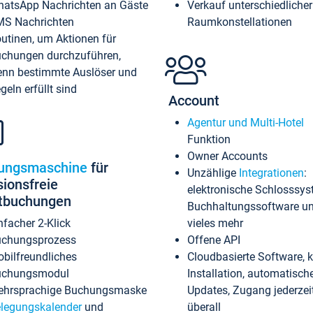
atsApp Nachrichten an Gäste
Verkauf unterschiedlicher
S Nachrichten
Raumkonstellationen
utinen, um Aktionen für
chungen durchzuführen,
nn bestimmte Auslöser und
geln erfüllt sind
Account
Agentur und Multi-Hotel
Funktion
Owner Accounts
ungsmaschine
für
Unzählige
Integrationen
:
sionsfreie
elektronische Schlosssys
ktbuchungen
Buchhaltungssoftware u
nfacher 2-Klick
vieles mehr
chungsprozess
Offene API
bilfreundliches
Cloudbasierte Software, 
uchungsmodul
Installation, automatisch
hrsprachige Buchungsmaske
Updates, Zugang jederzeit
legungskalender
und
überall