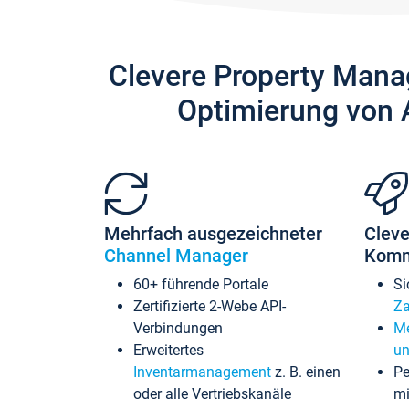
Clevere Property Mana
Optimierung von 
Mehrfach ausgezeichneter
Cleve
Channel Manager
Komm
60+ führende Portale
Si
Zertifizierte 2-Webe API-
Za
Verbindungen
Me
Erweitertes
un
Inventarmanagement
z. B. einen
Pe
oder alle Vertriebskanäle
mi