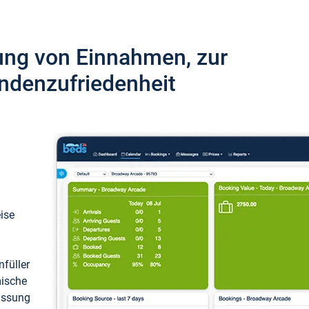
ung von Einnahmen, zur
ndenzufriedenheit
eise
füller
mische
passung