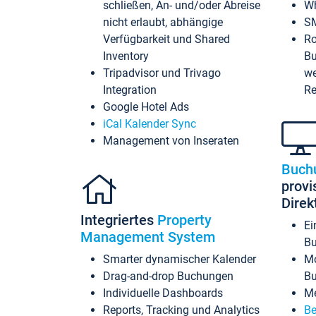
schließen, An- und/oder Abreise
Wh
nicht erlaubt, abhängige
SM
Verfügbarkeit und Shared
Ro
Inventory
Bu
Tripadvisor und Trivago
we
Integration
Re
Google Hotel Ads
iCal Kalender Sync
Management von Inseraten
Buch
provi
Dire
Integriertes
Property
Ei
Management System
Bu
Smarter dynamischer Kalender
Mo
Drag-and-drop Buchungen
B
Individuelle Dashboards
Me
Reports, Tracking und Analytics
Be