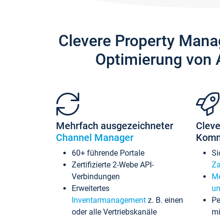
Clevere Property Mana
Optimierung von 
Mehrfach ausgezeichneter
Cleve
Channel Manager
Komm
60+ führende Portale
Si
Zertifizierte 2-Webe API-
Za
Verbindungen
Me
Erweitertes
un
Inventarmanagement
z. B. einen
Pe
oder alle Vertriebskanäle
mi