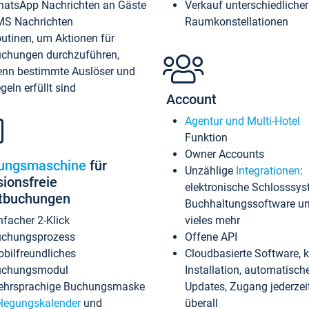
atsApp Nachrichten an Gäste
Verkauf unterschiedlicher
S Nachrichten
Raumkonstellationen
utinen, um Aktionen für
chungen durchzuführen,
nn bestimmte Auslöser und
geln erfüllt sind
Account
Agentur und Multi-Hotel
Funktion
Owner Accounts
ungsmaschine
für
Unzählige
Integrationen
:
sionsfreie
elektronische Schlosssys
ktbuchungen
Buchhaltungssoftware u
nfacher 2-Klick
vieles mehr
chungsprozess
Offene API
bilfreundliches
Cloudbasierte Software, 
uchungsmodul
Installation, automatisch
hrsprachige Buchungsmaske
Updates, Zugang jederzeit
legungskalender
und
überall