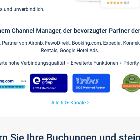
s und unverbindlich.
inem Channel Manager, der bevorzugter Partner der
artner von Airbnb, FewoDirekt, Booking.com, Expedia. Konnekti
Rentals, Google Hotel Ads.
ierte hohe Verbindungsqualität + Erweiterte Funktionen + Priorit
Alle 60+ Kanäle
gern Sie Ihre Buchungen und ste