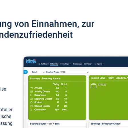
ung von Einnahmen, zur
ndenzufriedenheit
eise
füller
mische
passung