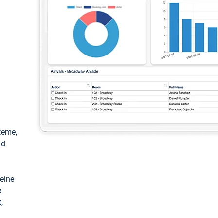
teme,
nd
keine
e
,