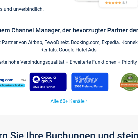
s und unverbindlich.
inem Channel Manager, der bevorzugter Partner der
artner von Airbnb, FewoDirekt, Booking.com, Expedia. Konnekti
Rentals, Google Hotel Ads.
ierte hohe Verbindungsqualität + Erweiterte Funktionen + Priorit
Alle 60+ Kanäle
gern Sie Ihre Buchungen und ste