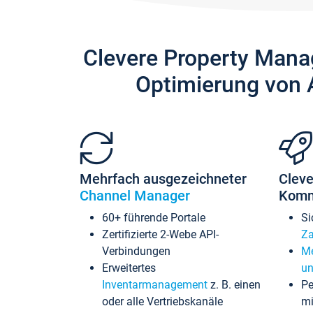
Clevere Property Mana
Optimierung von 
Mehrfach ausgezeichneter
Cleve
Channel Manager
Komm
60+ führende Portale
Si
Zertifizierte 2-Webe API-
Za
Verbindungen
Me
Erweitertes
un
Inventarmanagement
z. B. einen
Pe
oder alle Vertriebskanäle
mi