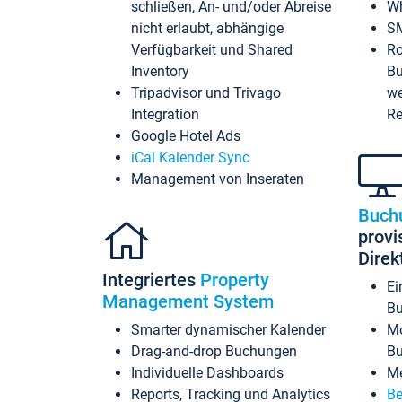
schließen, An- und/oder Abreise
Wh
nicht erlaubt, abhängige
SM
Verfügbarkeit und Shared
Ro
Inventory
Bu
Tripadvisor und Trivago
we
Integration
Re
Google Hotel Ads
iCal Kalender Sync
Management von Inseraten
Buch
provi
Dire
Integriertes
Property
Ei
Management System
Bu
Smarter dynamischer Kalender
Mo
Drag-and-drop Buchungen
B
Individuelle Dashboards
Me
Reports, Tracking und Analytics
Be