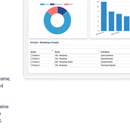
teme,
nd
keine
e
,