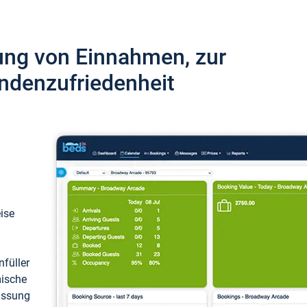
ung von Einnahmen, zur
ndenzufriedenheit
eise
füller
mische
passung