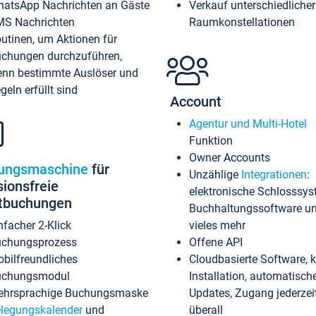
atsApp Nachrichten an Gäste
Verkauf unterschiedlicher
S Nachrichten
Raumkonstellationen
utinen, um Aktionen für
chungen durchzuführen,
nn bestimmte Auslöser und
geln erfüllt sind
Account
Agentur und Multi-Hotel
Funktion
Owner Accounts
ungsmaschine
für
Unzählige
Integrationen
:
sionsfreie
elektronische Schlosssys
ktbuchungen
Buchhaltungssoftware u
nfacher 2-Klick
vieles mehr
chungsprozess
Offene API
bilfreundliches
Cloudbasierte Software, 
uchungsmodul
Installation, automatisch
hrsprachige Buchungsmaske
Updates, Zugang jederzeit
legungskalender
und
überall