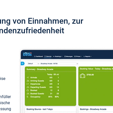
ung von Einnahmen, zur
ndenzufriedenheit
eise
füller
mische
passung