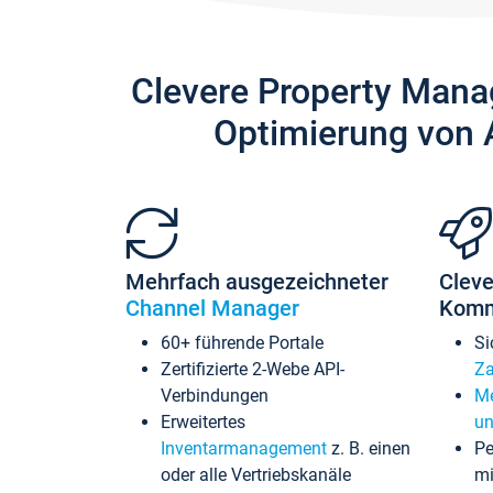
Clevere Property Mana
Optimierung von 
Mehrfach ausgezeichneter
Cleve
Channel Manager
Komm
60+ führende Portale
Si
Zertifizierte 2-Webe API-
Za
Verbindungen
Me
Erweitertes
un
Inventarmanagement
z. B. einen
Pe
oder alle Vertriebskanäle
mi