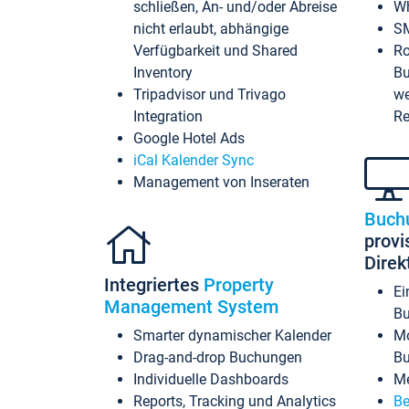
schließen, An- und/oder Abreise
Wh
nicht erlaubt, abhängige
SM
Verfügbarkeit und Shared
Ro
Inventory
Bu
Tripadvisor und Trivago
we
Integration
Re
Google Hotel Ads
iCal Kalender Sync
Management von Inseraten
Buch
provi
Dire
Integriertes
Property
Ei
Management System
Bu
Smarter dynamischer Kalender
Mo
Drag-and-drop Buchungen
B
Individuelle Dashboards
Me
Reports, Tracking und Analytics
Be