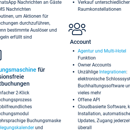
atsApp Nachrichten an Gäste
Verkauf unterschiedlicher
S Nachrichten
Raumkonstellationen
utinen, um Aktionen für
chungen durchzuführen,
nn bestimmte Auslöser und
geln erfüllt sind
Account
Agentur und Multi-Hotel
Funktion
Owner Accounts
ungsmaschine
für
Unzählige
Integrationen
:
sionsfreie
elektronische Schlosssys
ktbuchungen
Buchhaltungssoftware u
nfacher 2-Klick
vieles mehr
chungsprozess
Offene API
bilfreundliches
Cloudbasierte Software, 
uchungsmodul
Installation, automatisch
hrsprachige Buchungsmaske
Updates, Zugang jederzeit
legungskalender
und
überall