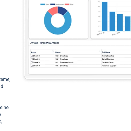
teme,
nd
keine
e
,