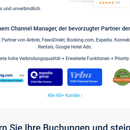
s und unverbindlich.
inem Channel Manager, der bevorzugter Partner der
artner von Airbnb, FewoDirekt, Booking.com, Expedia. Konnekti
Rentals, Google Hotel Ads.
ierte hohe Verbindungsqualität + Erweiterte Funktionen + Priorit
Alle 60+ Kanäle
gern Sie Ihre Buchungen und ste