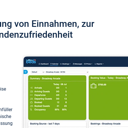
ung von Einnahmen, zur
ndenzufriedenheit
eise
füller
mische
passung