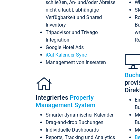
schließen, An- und/oder Abreise
Wh
nicht erlaubt, abhängige
SM
Verfügbarkeit und Shared
Ro
Inventory
Bu
Tripadvisor und Trivago
we
Integration
Re
Google Hotel Ads
iCal Kalender Sync
Management von Inseraten
Buch
provi
Dire
Integriertes
Property
Ei
Management System
Bu
Smarter dynamischer Kalender
Mo
Drag-and-drop Buchungen
B
Individuelle Dashboards
Me
Reports, Tracking und Analytics
Be