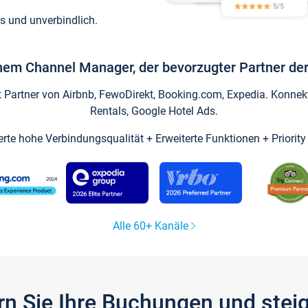
s und unverbindlich.
inem Channel Manager, der bevorzugter Partner der
artner von Airbnb, FewoDirekt, Booking.com, Expedia. Konnekti
Rentals, Google Hotel Ads.
ierte hohe Verbindungsqualität + Erweiterte Funktionen + Priorit
Alle 60+ Kanäle
gern Sie Ihre Buchungen und ste