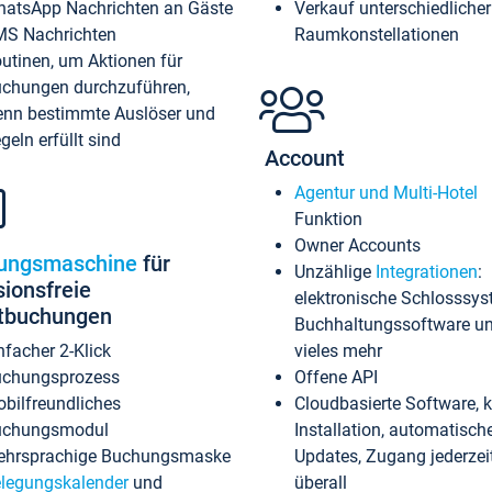
atsApp Nachrichten an Gäste
Verkauf unterschiedlicher
S Nachrichten
Raumkonstellationen
utinen, um Aktionen für
chungen durchzuführen,
nn bestimmte Auslöser und
geln erfüllt sind
Account
Agentur und Multi-Hotel
Funktion
Owner Accounts
ungsmaschine
für
Unzählige
Integrationen
:
sionsfreie
elektronische Schlosssys
ktbuchungen
Buchhaltungssoftware u
nfacher 2-Klick
vieles mehr
chungsprozess
Offene API
bilfreundliches
Cloudbasierte Software, 
uchungsmodul
Installation, automatisch
hrsprachige Buchungsmaske
Updates, Zugang jederzeit
legungskalender
und
überall