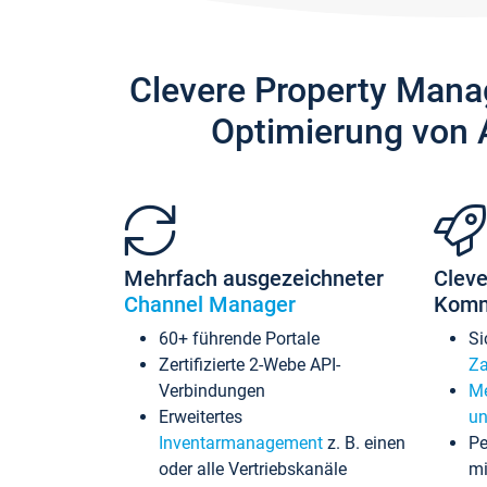
Clevere Property Mana
Optimierung von 
Mehrfach ausgezeichneter
Cleve
Channel Manager
Komm
60+ führende Portale
Si
Zertifizierte 2-Webe API-
Za
Verbindungen
Me
Erweitertes
un
Inventarmanagement
z. B. einen
Pe
oder alle Vertriebskanäle
mi