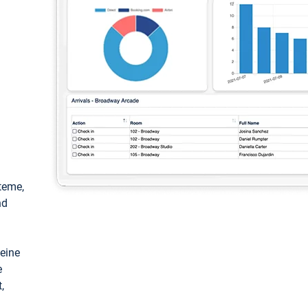
teme,
nd
keine
e
,