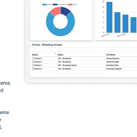
teme,
nd
keine
e
,