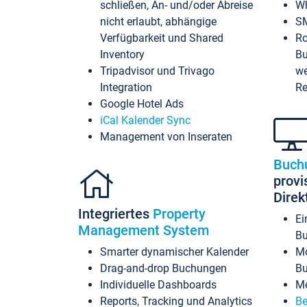
schließen, An- und/oder Abreise
Wh
nicht erlaubt, abhängige
SM
Verfügbarkeit und Shared
Ro
Inventory
Bu
Tripadvisor und Trivago
we
Integration
Re
Google Hotel Ads
iCal Kalender Sync
Management von Inseraten
Buch
provi
Dire
Integriertes
Property
Ei
Management System
Bu
Smarter dynamischer Kalender
Mo
Drag-and-drop Buchungen
B
Individuelle Dashboards
Me
Reports, Tracking und Analytics
Be