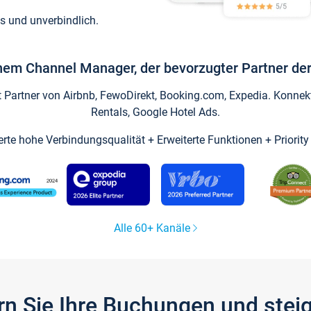
s und unverbindlich.
inem Channel Manager, der bevorzugter Partner der
artner von Airbnb, FewoDirekt, Booking.com, Expedia. Konnekti
Rentals, Google Hotel Ads.
ierte hohe Verbindungsqualität + Erweiterte Funktionen + Priorit
Alle 60+ Kanäle
gern Sie Ihre Buchungen und ste