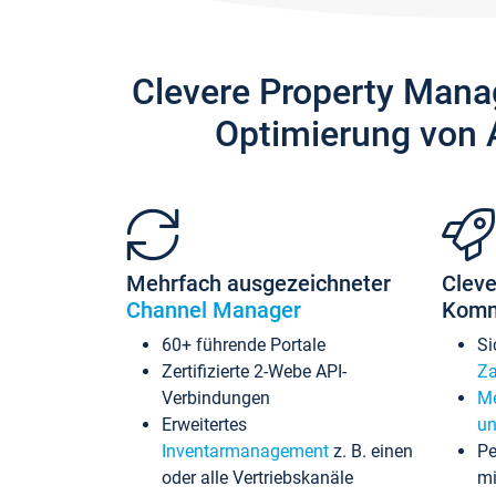
Clevere Property Mana
Optimierung von 
Mehrfach ausgezeichneter
Cleve
Channel Manager
Komm
60+ führende Portale
Si
Zertifizierte 2-Webe API-
Za
Verbindungen
Me
Erweitertes
un
Inventarmanagement
z. B. einen
Pe
oder alle Vertriebskanäle
mi