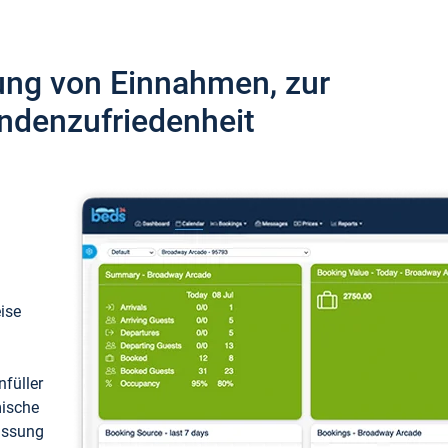
ung von Einnahmen, zur
ndenzufriedenheit
eise
füller
mische
passung