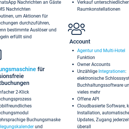
atsApp Nachrichten an Gäste
Verkauf unterschiedlicher
S Nachrichten
Raumkonstellationen
utinen, um Aktionen für
chungen durchzuführen,
nn bestimmte Auslöser und
geln erfüllt sind
Account
Agentur und Multi-Hotel
Funktion
Owner Accounts
ungsmaschine
für
Unzählige
Integrationen
:
sionsfreie
elektronische Schlosssys
ktbuchungen
Buchhaltungssoftware u
nfacher 2-Klick
vieles mehr
chungsprozess
Offene API
bilfreundliches
Cloudbasierte Software, 
uchungsmodul
Installation, automatisch
hrsprachige Buchungsmaske
Updates, Zugang jederzeit
legungskalender
und
überall