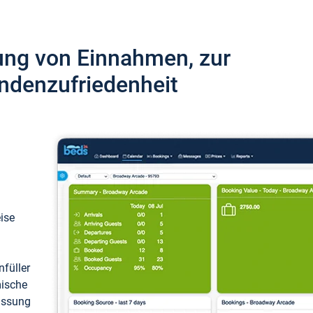
ung von Einnahmen, zur
ndenzufriedenheit
eise
füller
mische
passung