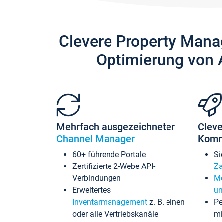
Clevere Property Mana
Optimierung von 
Mehrfach ausgezeichneter
Cleve
Channel Manager
Komm
60+ führende Portale
Si
Zertifizierte 2-Webe API-
Za
Verbindungen
Me
Erweitertes
un
Inventarmanagement
z. B. einen
Pe
oder alle Vertriebskanäle
mi