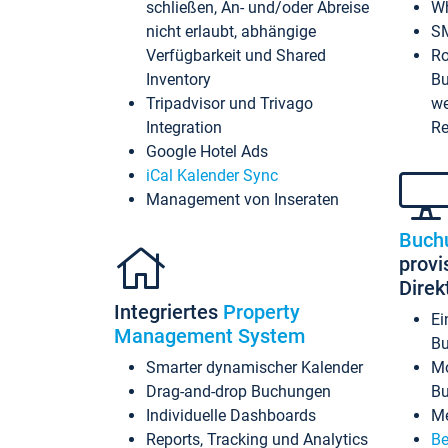
schließen, An- und/oder Abreise
Wh
nicht erlaubt, abhängige
SM
Verfügbarkeit und Shared
Ro
Inventory
Bu
Tripadvisor und Trivago
we
Integration
Re
Google Hotel Ads
iCal Kalender Sync
Management von Inseraten
Buch
provi
Dire
Integriertes
Property
Ei
Management System
Bu
Smarter dynamischer Kalender
Mo
Drag-and-drop Buchungen
B
Individuelle Dashboards
Me
Reports, Tracking und Analytics
Be