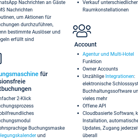
atsApp Nachrichten an Gäste
Verkauf unterschiedlicher
S Nachrichten
Raumkonstellationen
utinen, um Aktionen für
chungen durchzuführen,
nn bestimmte Auslöser und
geln erfüllt sind
Account
Agentur und Multi-Hotel
Funktion
Owner Accounts
ungsmaschine
für
Unzählige
Integrationen
:
sionsfreie
elektronische Schlosssys
ktbuchungen
Buchhaltungssoftware u
nfacher 2-Klick
vieles mehr
chungsprozess
Offene API
bilfreundliches
Cloudbasierte Software, 
uchungsmodul
Installation, automatisch
hrsprachige Buchungsmaske
Updates, Zugang jederzeit
legungskalender
und
überall