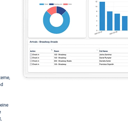
teme,
nd
keine
e
,