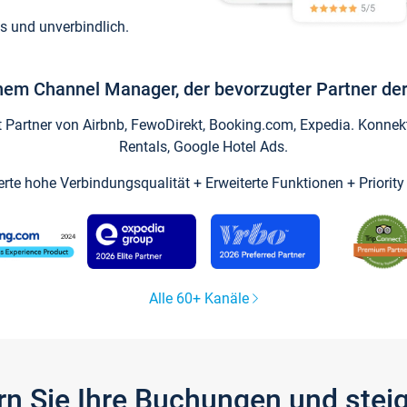
s und unverbindlich.
inem Channel Manager, der bevorzugter Partner der
artner von Airbnb, FewoDirekt, Booking.com, Expedia. Konnekti
Rentals, Google Hotel Ads.
ierte hohe Verbindungsqualität + Erweiterte Funktionen + Priorit
Alle 60+ Kanäle
gern Sie Ihre Buchungen und ste