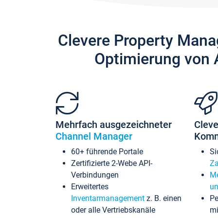
Clevere Property Mana
Optimierung von 
Mehrfach ausgezeichneter
Cleve
Channel Manager
Komm
60+ führende Portale
Si
Zertifizierte 2-Webe API-
Za
Verbindungen
Me
Erweitertes
un
Inventarmanagement
z. B. einen
Pe
oder alle Vertriebskanäle
mi