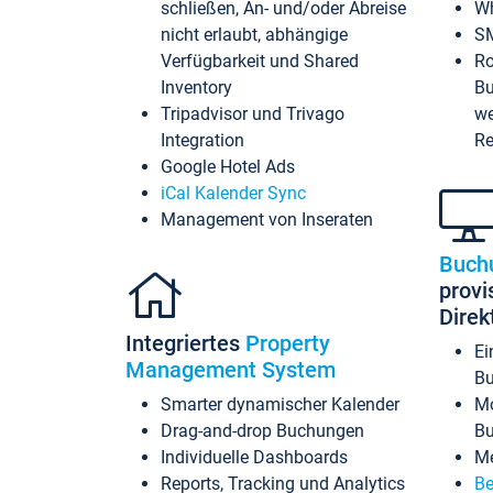
schließen, An- und/oder Abreise
Wh
nicht erlaubt, abhängige
SM
Verfügbarkeit und Shared
Ro
Inventory
Bu
Tripadvisor und Trivago
we
Integration
Re
Google Hotel Ads
iCal Kalender Sync
Management von Inseraten
Buch
provi
Dire
Integriertes
Property
Ei
Management System
Bu
Smarter dynamischer Kalender
Mo
Drag-and-drop Buchungen
B
Individuelle Dashboards
Me
Reports, Tracking und Analytics
Be