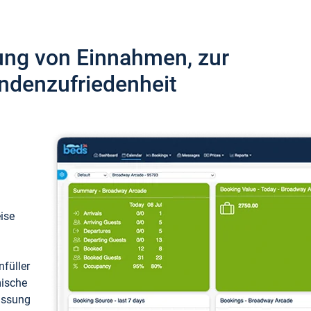
ung von Einnahmen, zur
ndenzufriedenheit
eise
füller
mische
passung