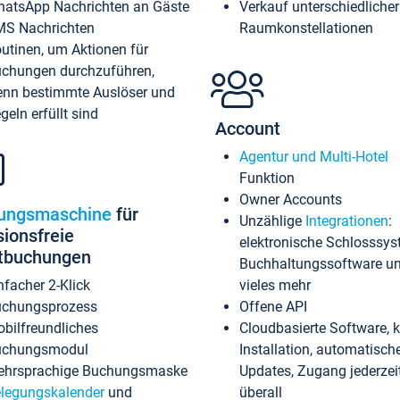
atsApp Nachrichten an Gäste
Verkauf unterschiedlicher
S Nachrichten
Raumkonstellationen
utinen, um Aktionen für
chungen durchzuführen,
nn bestimmte Auslöser und
geln erfüllt sind
Account
Agentur und Multi-Hotel
Funktion
Owner Accounts
ungsmaschine
für
Unzählige
Integrationen
:
sionsfreie
elektronische Schlosssys
ktbuchungen
Buchhaltungssoftware u
nfacher 2-Klick
vieles mehr
chungsprozess
Offene API
bilfreundliches
Cloudbasierte Software, 
uchungsmodul
Installation, automatisch
hrsprachige Buchungsmaske
Updates, Zugang jederzeit
legungskalender
und
überall