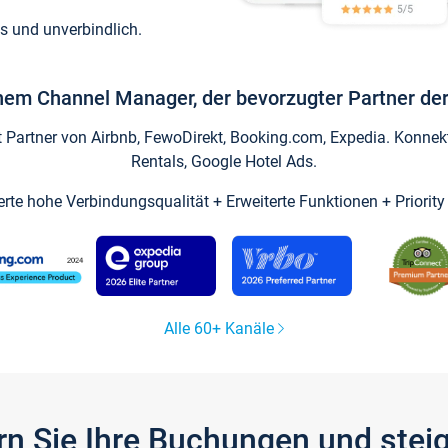
s und unverbindlich.
inem Channel Manager, der bevorzugter Partner der
artner von Airbnb, FewoDirekt, Booking.com, Expedia. Konnekti
Rentals, Google Hotel Ads.
ierte hohe Verbindungsqualität + Erweiterte Funktionen + Priorit
Alle 60+ Kanäle
gern Sie Ihre Buchungen und ste