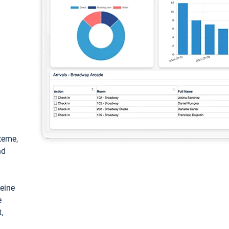
teme,
nd
keine
e
,