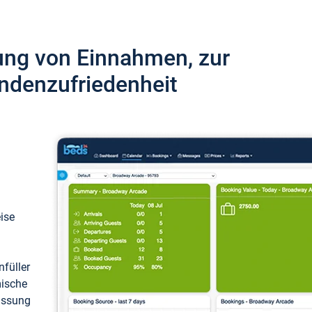
ung von Einnahmen, zur
ndenzufriedenheit
eise
füller
mische
passung