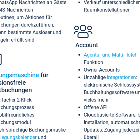
atsApp Nachrichten an Gäste
Verkauf unterschiedlicher
S Nachrichten
Raumkonstellationen
utinen, um Aktionen für
chungen durchzuführen,
nn bestimmte Auslöser und
geln erfüllt sind
Account
Agentur und Multi-Hotel
Funktion
Owner Accounts
ungsmaschine
für
Unzählige
Integrationen
:
sionsfreie
elektronische Schlosssys
ktbuchungen
Buchhaltungssoftware u
nfacher 2-Klick
vieles mehr
chungsprozess
Offene API
bilfreundliches
Cloudbasierte Software, 
uchungsmodul
Installation, automatisch
hrsprachige Buchungsmaske
Updates, Zugang jederzeit
legungskalender
und
überall