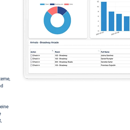
teme,
nd
keine
e
,