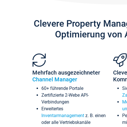
Clevere Property Mana
Optimierung von 
Mehrfach ausgezeichneter
Cleve
Channel Manager
Komm
60+ führende Portale
Si
Zertifizierte 2-Webe API-
Za
Verbindungen
Me
Erweitertes
un
Inventarmanagement
z. B. einen
Pe
oder alle Vertriebskanäle
mi