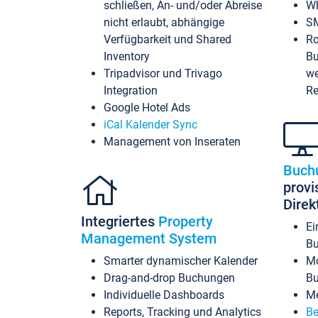
schließen, An- und/oder Abreise
Wh
nicht erlaubt, abhängige
SM
Verfügbarkeit und Shared
Ro
Inventory
Bu
Tripadvisor und Trivago
we
Integration
Re
Google Hotel Ads
iCal Kalender Sync
Management von Inseraten
Buch
provi
Dire
Integriertes
Property
Ei
Management System
Bu
Smarter dynamischer Kalender
Mo
Drag-and-drop Buchungen
B
Individuelle Dashboards
Me
Reports, Tracking und Analytics
Be