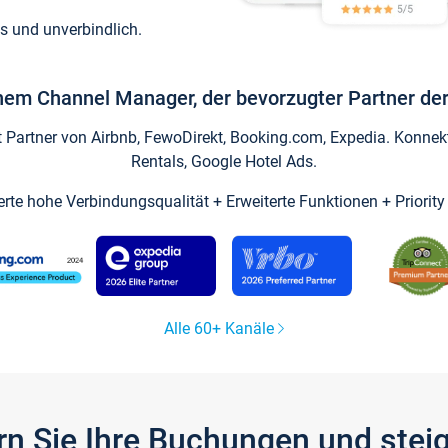
s und unverbindlich.
inem Channel Manager, der bevorzugter Partner der
artner von Airbnb, FewoDirekt, Booking.com, Expedia. Konnekti
Rentals, Google Hotel Ads.
ierte hohe Verbindungsqualität + Erweiterte Funktionen + Priorit
Alle 60+ Kanäle
gern Sie Ihre Buchungen und ste