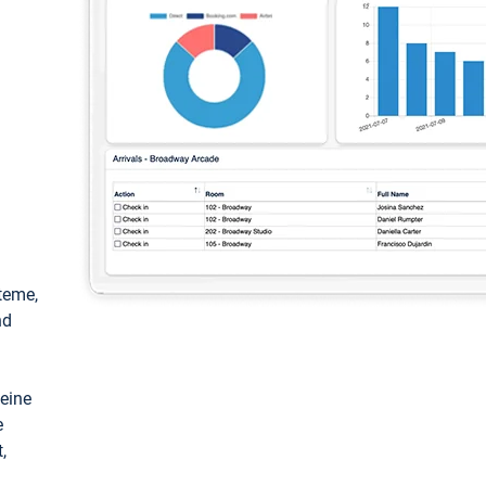
teme,
nd
keine
e
,