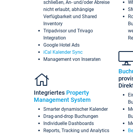
schließen, An- und/oder Abreise
Wh
nicht erlaubt, abhängige
SM
Verfügbarkeit und Shared
Ro
Inventory
Bu
Tripadvisor und Trivago
we
Integration
Re
Google Hotel Ads
iCal Kalender Sync
Management von Inseraten
Buch
provi
Dire
Integriertes
Property
Ei
Management System
Bu
Smarter dynamischer Kalender
Mo
Drag-and-drop Buchungen
B
Individuelle Dashboards
Me
Reports, Tracking und Analytics
Be