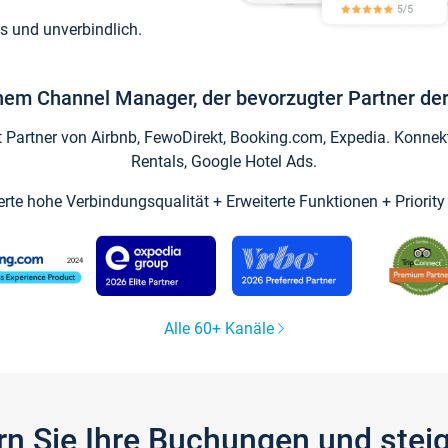
s und unverbindlich.
inem Channel Manager, der bevorzugter Partner der
artner von Airbnb, FewoDirekt, Booking.com, Expedia. Konnekti
Rentals, Google Hotel Ads.
ierte hohe Verbindungsqualität + Erweiterte Funktionen + Priorit
Alle 60+ Kanäle
gern Sie Ihre Buchungen und ste