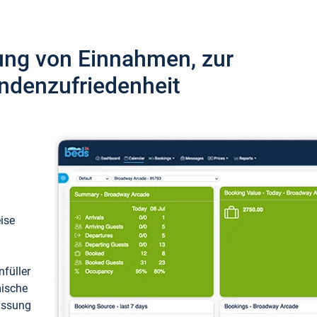
ung von Einnahmen, zur
ndenzufriedenheit
eise
füller
mische
passung