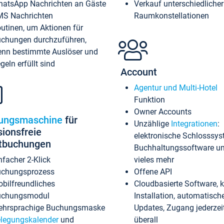
atsApp Nachrichten an Gäste
Verkauf unterschiedlicher
S Nachrichten
Raumkonstellationen
utinen, um Aktionen für
chungen durchzuführen,
nn bestimmte Auslöser und
geln erfüllt sind
Account
Agentur und Multi-Hotel
Funktion
Owner Accounts
ungsmaschine
für
Unzählige
Integrationen
:
sionsfreie
elektronische Schlosssys
ktbuchungen
Buchhaltungssoftware u
nfacher 2-Klick
vieles mehr
chungsprozess
Offene API
bilfreundliches
Cloudbasierte Software, 
uchungsmodul
Installation, automatisch
hrsprachige Buchungsmaske
Updates, Zugang jederzeit
legungskalender
und
überall