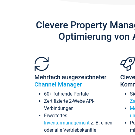
Clevere Property Mana
Optimierung von 
Mehrfach ausgezeichneter
Cleve
Channel Manager
Komm
60+ führende Portale
Si
Zertifizierte 2-Webe API-
Za
Verbindungen
Me
Erweitertes
un
Inventarmanagement
z. B. einen
Pe
oder alle Vertriebskanäle
mi