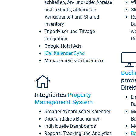
schließen, An- und/oder Abreise
Wh
nicht erlaubt, abhängige
SM
Verfügbarkeit und Shared
Ro
Inventory
Bu
Tripadvisor und Trivago
we
Integration
Re
Google Hotel Ads
iCal Kalender Sync
Management von Inseraten
Buch
provi
Dire
Integriertes
Property
Ei
Management System
Bu
Smarter dynamischer Kalender
Mo
Drag-and-drop Buchungen
B
Individuelle Dashboards
Me
Reports, Tracking und Analytics
Be