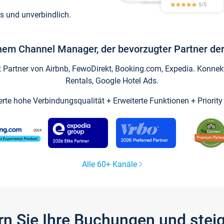
s und unverbindlich.
inem Channel Manager, der bevorzugter Partner der
artner von Airbnb, FewoDirekt, Booking.com, Expedia. Konnekti
Rentals, Google Hotel Ads.
ierte hohe Verbindungsqualität + Erweiterte Funktionen + Priorit
Alle 60+ Kanäle
gern Sie Ihre Buchungen und ste