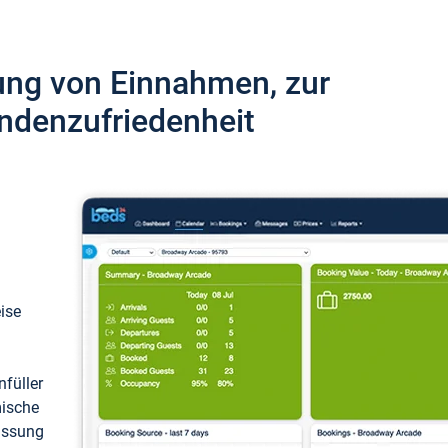
ung von Einnahmen, zur
ndenzufriedenheit
eise
füller
mische
passung