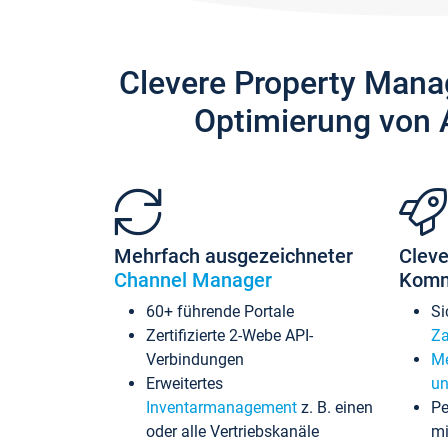
Clevere Property Mana
Optimierung von 
Mehrfach ausgezeichneter
Cleve
Channel Manager
Komm
60+ führende Portale
Si
Zertifizierte 2-Webe API-
Za
Verbindungen
Me
Erweitertes
un
Inventarmanagement
z. B. einen
Pe
oder alle Vertriebskanäle
mi