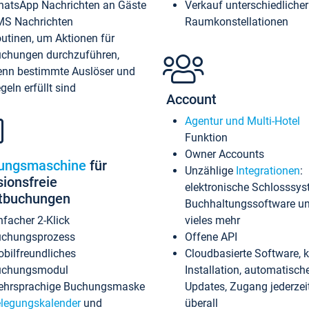
atsApp Nachrichten an Gäste
Verkauf unterschiedlicher
S Nachrichten
Raumkonstellationen
utinen, um Aktionen für
chungen durchzuführen,
nn bestimmte Auslöser und
geln erfüllt sind
Account
Agentur und Multi-Hotel
Funktion
Owner Accounts
ungsmaschine
für
Unzählige
Integrationen
:
sionsfreie
elektronische Schlosssys
ktbuchungen
Buchhaltungssoftware u
nfacher 2-Klick
vieles mehr
chungsprozess
Offene API
bilfreundliches
Cloudbasierte Software, 
uchungsmodul
Installation, automatisch
hrsprachige Buchungsmaske
Updates, Zugang jederzeit
legungskalender
und
überall