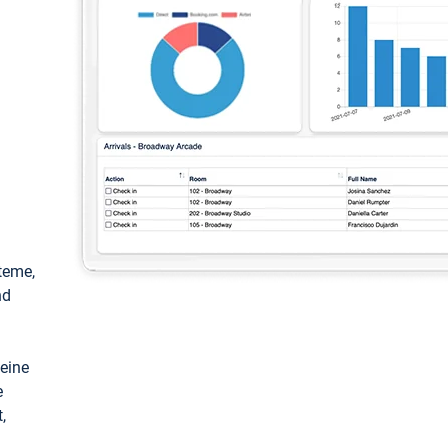
teme,
nd
keine
e
,