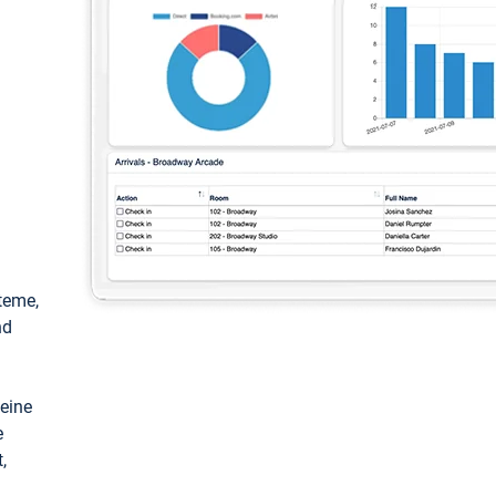
teme,
nd
keine
e
,