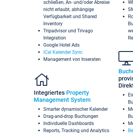
schließen, An- und/oder Abreise
Wh
nicht erlaubt, abhängige
SM
Verfügbarkeit und Shared
Ro
Inventory
Bu
Tripadvisor und Trivago
we
Integration
Re
Google Hotel Ads
iCal Kalender Sync
Management von Inseraten
Buch
provi
Dire
Integriertes
Property
Ei
Management System
Bu
Smarter dynamischer Kalender
Mo
Drag-and-drop Buchungen
B
Individuelle Dashboards
Me
Reports, Tracking und Analytics
Be