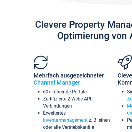
Clevere Property Mana
Optimierung von 
Mehrfach ausgezeichneter
Cleve
Channel Manager
Komm
60+ führende Portale
Si
Zertifizierte 2-Webe API-
Za
Verbindungen
Me
Erweitertes
un
Inventarmanagement
z. B. einen
Pe
oder alle Vertriebskanäle
mi