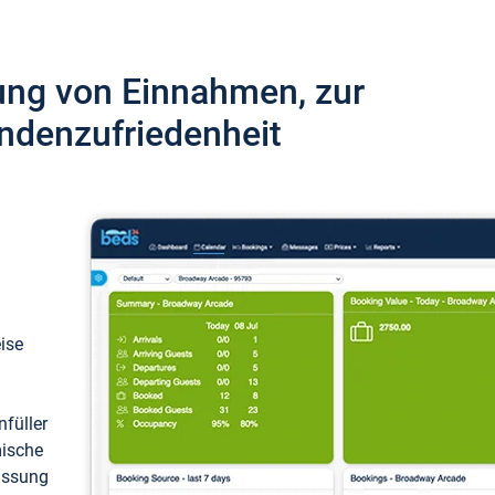
ung von Einnahmen, zur
ndenzufriedenheit
eise
füller
mische
passung