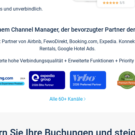
s und unverbindlich.
inem Channel Manager, der bevorzugter Partner der
artner von Airbnb, FewoDirekt, Booking.com, Expedia. Konnekti
Rentals, Google Hotel Ads.
ierte hohe Verbindungsqualität + Erweiterte Funktionen + Priorit
Alle 60+ Kanäle
gern Sie Ihre Buchungen und ste