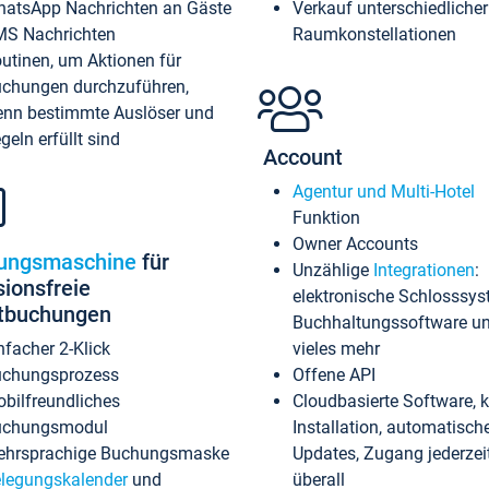
atsApp Nachrichten an Gäste
Verkauf unterschiedlicher
S Nachrichten
Raumkonstellationen
utinen, um Aktionen für
chungen durchzuführen,
nn bestimmte Auslöser und
geln erfüllt sind
Account
Agentur und Multi-Hotel
Funktion
Owner Accounts
ungsmaschine
für
Unzählige
Integrationen
:
sionsfreie
elektronische Schlosssys
ktbuchungen
Buchhaltungssoftware u
nfacher 2-Klick
vieles mehr
chungsprozess
Offene API
bilfreundliches
Cloudbasierte Software, 
uchungsmodul
Installation, automatisch
hrsprachige Buchungsmaske
Updates, Zugang jederzeit
legungskalender
und
überall