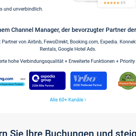
s und unverbindlich.
inem Channel Manager, der bevorzugter Partner der
artner von Airbnb, FewoDirekt, Booking.com, Expedia. Konnekti
Rentals, Google Hotel Ads.
ierte hohe Verbindungsqualität + Erweiterte Funktionen + Priorit
Alle 60+ Kanäle
gern Sie Ihre Buchungen und ste