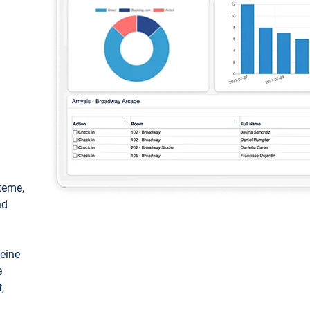
teme,
nd
keine
e
,