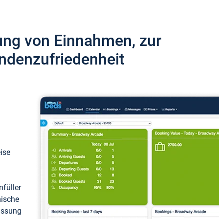
ung von Einnahmen, zur
ndenzufriedenheit
eise
füller
mische
passung