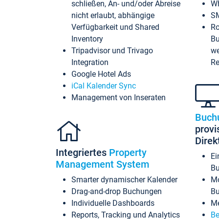
schließen, An- und/oder Abreise
Wh
nicht erlaubt, abhängige
SM
Verfügbarkeit und Shared
Ro
Inventory
Bu
Tripadvisor und Trivago
we
Integration
Re
Google Hotel Ads
iCal Kalender Sync
Management von Inseraten
Buch
provi
Dire
Integriertes
Property
Ei
Management System
Bu
Smarter dynamischer Kalender
Mo
Drag-and-drop Buchungen
B
Individuelle Dashboards
Me
Reports, Tracking und Analytics
Be