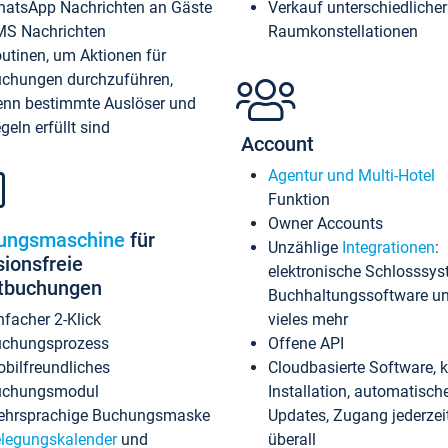
atsApp Nachrichten an Gäste
Verkauf unterschiedlicher
S Nachrichten
Raumkonstellationen
utinen, um Aktionen für
chungen durchzuführen,
nn bestimmte Auslöser und
geln erfüllt sind
Account
Agentur und Multi-Hotel
Funktion
Owner Accounts
ungsmaschine
für
Unzählige
Integrationen
:
sionsfreie
elektronische Schlosssys
ktbuchungen
Buchhaltungssoftware u
nfacher 2-Klick
vieles mehr
chungsprozess
Offene API
bilfreundliches
Cloudbasierte Software, 
uchungsmodul
Installation, automatisch
hrsprachige Buchungsmaske
Updates, Zugang jederzeit
legungskalender
und
überall