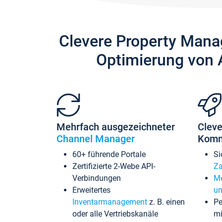
Clevere Property Mana
Optimierung von 
Mehrfach ausgezeichneter
Cleve
Channel Manager
Komm
60+ führende Portale
Si
Zertifizierte 2-Webe API-
Za
Verbindungen
Me
Erweitertes
un
Inventarmanagement
z. B. einen
Pe
oder alle Vertriebskanäle
mi