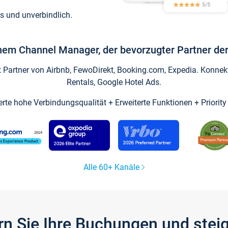
s und unverbindlich.
inem Channel Manager, der bevorzugter Partner der
artner von Airbnb, FewoDirekt, Booking.com, Expedia. Konnekti
Rentals, Google Hotel Ads.
ierte hohe Verbindungsqualität + Erweiterte Funktionen + Priorit
Alle 60+ Kanäle
gern Sie Ihre Buchungen und ste