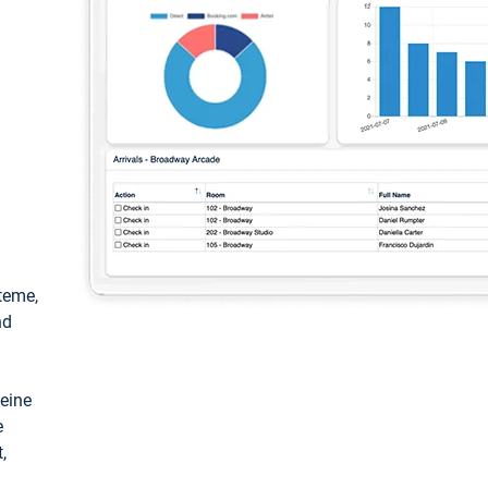
teme,
nd
keine
e
,