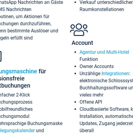
atsApp Nachrichten an Gäste
Verkauf unterschiedlicher
S Nachrichten
Raumkonstellationen
utinen, um Aktionen für
chungen durchzuführen,
nn bestimmte Auslöser und
geln erfüllt sind
Account
Agentur und Multi-Hotel
Funktion
Owner Accounts
ungsmaschine
für
Unzählige
Integrationen
:
sionsfreie
elektronische Schlosssys
ktbuchungen
Buchhaltungssoftware u
nfacher 2-Klick
vieles mehr
chungsprozess
Offene API
bilfreundliches
Cloudbasierte Software, 
uchungsmodul
Installation, automatisch
hrsprachige Buchungsmaske
Updates, Zugang jederzeit
legungskalender
und
überall