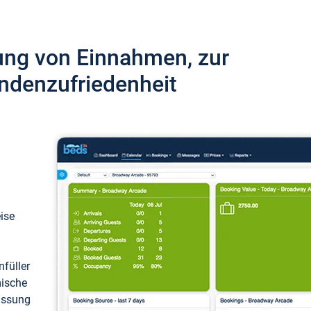
ung von Einnahmen, zur
ndenzufriedenheit
eise
füller
mische
passung