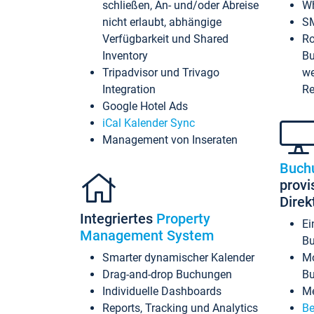
schließen, An- und/oder Abreise
Wh
nicht erlaubt, abhängige
SM
Verfügbarkeit und Shared
Ro
Inventory
Bu
Tripadvisor und Trivago
we
Integration
Re
Google Hotel Ads
iCal Kalender Sync
Management von Inseraten
Buch
provi
Dire
Integriertes
Property
Ei
Management System
Bu
Smarter dynamischer Kalender
Mo
Drag-and-drop Buchungen
B
Individuelle Dashboards
Me
Reports, Tracking und Analytics
Be