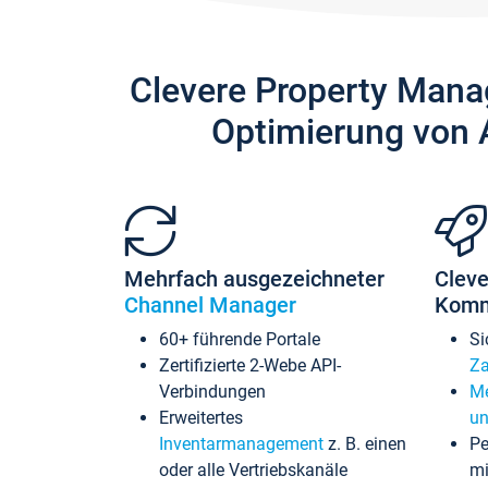
Clevere Property Mana
Optimierung von 
Mehrfach ausgezeichneter
Cleve
Channel Manager
Komm
60+ führende Portale
Si
Zertifizierte 2-Webe API-
Za
Verbindungen
Me
Erweitertes
un
Inventarmanagement
z. B. einen
Pe
oder alle Vertriebskanäle
mi