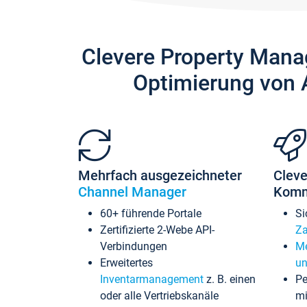
Clevere Property Mana
Optimierung von 
Mehrfach ausgezeichneter
Cleve
Channel Manager
Komm
60+ führende Portale
Si
Zertifizierte 2-Webe API-
Za
Verbindungen
Me
Erweitertes
un
Inventarmanagement
z. B. einen
Pe
oder alle Vertriebskanäle
mi