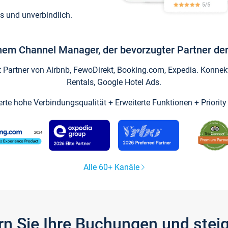
s und unverbindlich.
inem Channel Manager, der bevorzugter Partner der
artner von Airbnb, FewoDirekt, Booking.com, Expedia. Konnekti
Rentals, Google Hotel Ads.
ierte hohe Verbindungsqualität + Erweiterte Funktionen + Priorit
Alle 60+ Kanäle
gern Sie Ihre Buchungen und ste