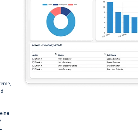
teme,
nd
keine
e
,