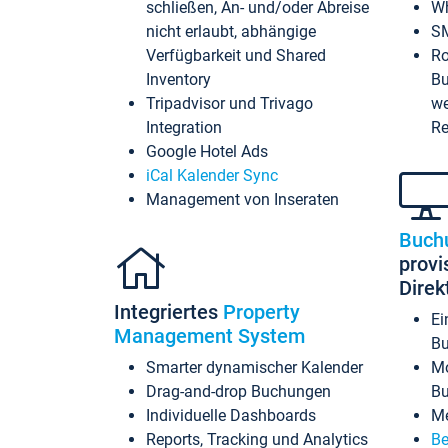
schließen, An- und/oder Abreise
Wh
nicht erlaubt, abhängige
SM
Verfügbarkeit und Shared
Ro
Inventory
Bu
Tripadvisor und Trivago
we
Integration
Re
Google Hotel Ads
iCal Kalender Sync
Management von Inseraten
Buch
provi
Dire
Integriertes
Property
Ei
Management System
Bu
Smarter dynamischer Kalender
Mo
Drag-and-drop Buchungen
B
Individuelle Dashboards
Me
Reports, Tracking und Analytics
Be