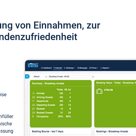
ung von Einnahmen, zur
ndenzufriedenheit
eise
füller
mische
passung