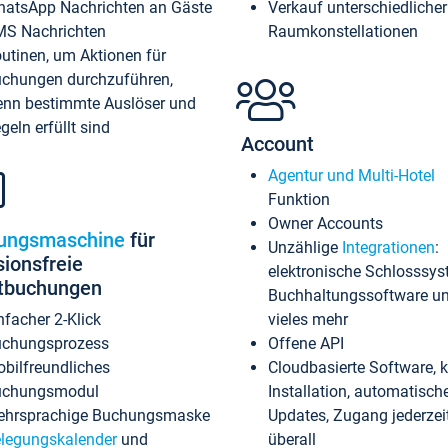
atsApp Nachrichten an Gäste
Verkauf unterschiedlicher
S Nachrichten
Raumkonstellationen
utinen, um Aktionen für
chungen durchzuführen,
nn bestimmte Auslöser und
geln erfüllt sind
Account
Agentur und Multi-Hotel
Funktion
Owner Accounts
ungsmaschine
für
Unzählige
Integrationen
:
sionsfreie
elektronische Schlosssys
ktbuchungen
Buchhaltungssoftware u
nfacher 2-Klick
vieles mehr
chungsprozess
Offene API
bilfreundliches
Cloudbasierte Software, 
uchungsmodul
Installation, automatisch
hrsprachige Buchungsmaske
Updates, Zugang jederzeit
legungskalender
und
überall