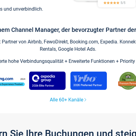
s und unverbindlich.
inem Channel Manager, der bevorzugter Partner der
artner von Airbnb, FewoDirekt, Booking.com, Expedia. Konnekti
Rentals, Google Hotel Ads.
ierte hohe Verbindungsqualität + Erweiterte Funktionen + Priorit
Alle 60+ Kanäle
gern Sie Ihre Buchungen und ste