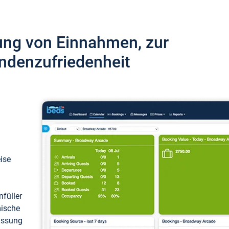
ung von Einnahmen, zur
ndenzufriedenheit
eise
füller
mische
passung