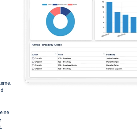
teme,
nd
keine
e
,