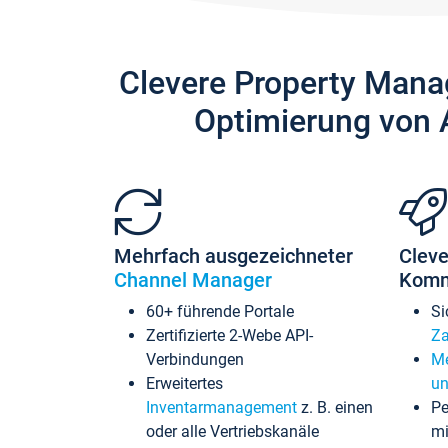
Clevere Property Mana
Optimierung von 
Mehrfach ausgezeichneter
Cleve
Channel Manager
Komm
60+ führende Portale
Si
Zertifizierte 2-Webe API-
Za
Verbindungen
Me
Erweitertes
un
Inventarmanagement
z. B. einen
Pe
oder alle Vertriebskanäle
mi