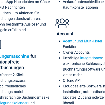
atsApp Nachrichten an Gäste
Verkauf unterschiedlicher
S Nachrichten
Raumkonstellationen
utinen, um Aktionen für
chungen durchzuführen,
nn bestimmte Auslöser und
geln erfüllt sind
Account
Agentur und Multi-Hotel
Funktion
Owner Accounts
ungsmaschine
für
Unzählige
Integrationen
:
sionsfreie
elektronische Schlosssys
ktbuchungen
Buchhaltungssoftware u
nfacher 2-Klick
vieles mehr
chungsprozess
Offene API
bilfreundliches
Cloudbasierte Software, 
uchungsmodul
Installation, automatisch
hrsprachige Buchungsmaske
Updates, Zugang jederzeit
legungskalender
und
überall