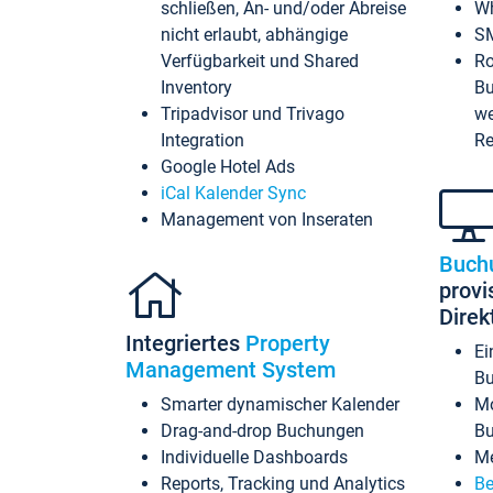
schließen, An- und/oder Abreise
Wh
nicht erlaubt, abhängige
SM
Verfügbarkeit und Shared
Ro
Inventory
Bu
Tripadvisor und Trivago
we
Integration
Re
Google Hotel Ads
iCal Kalender Sync
Management von Inseraten
Buch
provi
Dire
Integriertes
Property
Ei
Management System
Bu
Smarter dynamischer Kalender
Mo
Drag-and-drop Buchungen
B
Individuelle Dashboards
Me
Reports, Tracking und Analytics
Be