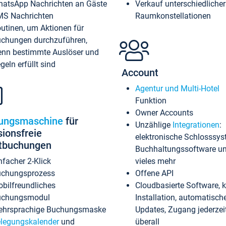
atsApp Nachrichten an Gäste
Verkauf unterschiedlicher
S Nachrichten
Raumkonstellationen
utinen, um Aktionen für
chungen durchzuführen,
nn bestimmte Auslöser und
geln erfüllt sind
Account
Agentur und Multi-Hotel
Funktion
Owner Accounts
ungsmaschine
für
Unzählige
Integrationen
:
sionsfreie
elektronische Schlosssys
ktbuchungen
Buchhaltungssoftware u
nfacher 2-Klick
vieles mehr
chungsprozess
Offene API
bilfreundliches
Cloudbasierte Software, 
uchungsmodul
Installation, automatisch
hrsprachige Buchungsmaske
Updates, Zugang jederzeit
legungskalender
und
überall