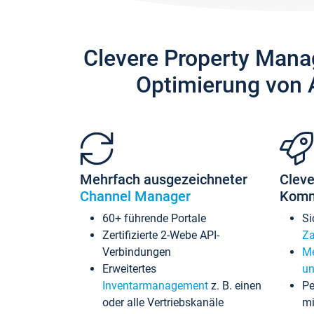
Clevere Property Mana
Optimierung von 
Mehrfach ausgezeichneter
Cleve
Channel Manager
Komm
60+ führende Portale
Si
Zertifizierte 2-Webe API-
Za
Verbindungen
Me
Erweitertes
un
Inventarmanagement
z. B. einen
Pe
oder alle Vertriebskanäle
mi