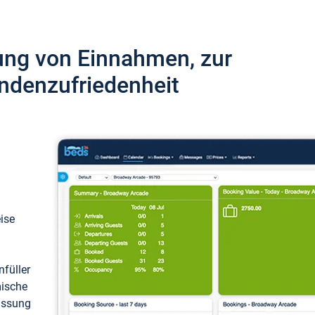
ung von Einnahmen, zur
ndenzufriedenheit
eise
füller
mische
passung