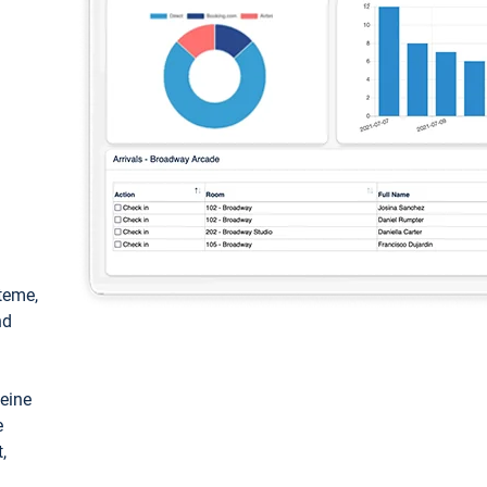
teme,
nd
keine
e
,