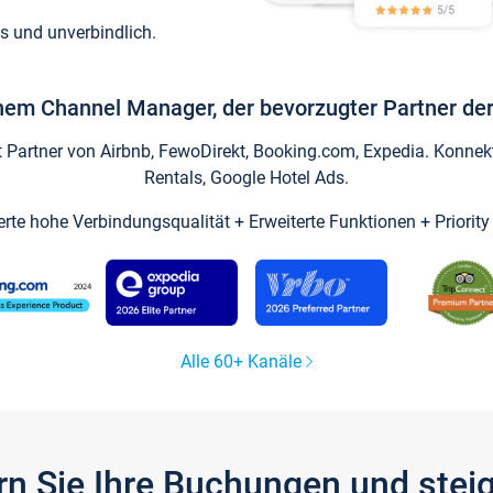
s und unverbindlich.
inem Channel Manager, der bevorzugter Partner der
artner von Airbnb, FewoDirekt, Booking.com, Expedia. Konnekti
Rentals, Google Hotel Ads.
ierte hohe Verbindungsqualität + Erweiterte Funktionen + Priorit
Alle 60+ Kanäle
gern Sie Ihre Buchungen und ste