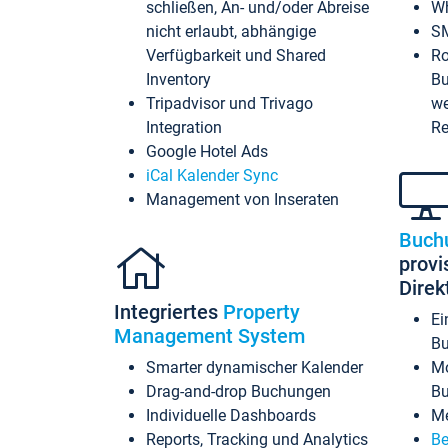
schließen, An- und/oder Abreise
Wh
nicht erlaubt, abhängige
SM
Verfügbarkeit und Shared
Ro
Inventory
Bu
Tripadvisor und Trivago
we
Integration
Re
Google Hotel Ads
iCal Kalender Sync
Management von Inseraten
Buch
provi
Dire
Integriertes
Property
Ei
Management System
Bu
Smarter dynamischer Kalender
Mo
Drag-and-drop Buchungen
B
Individuelle Dashboards
Me
Reports, Tracking und Analytics
Be