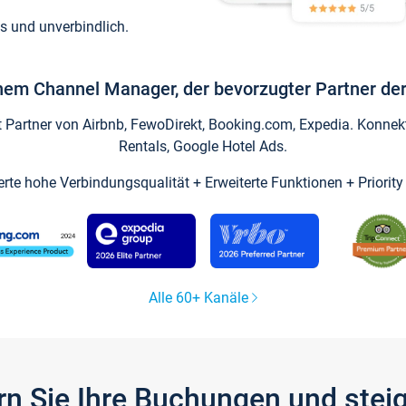
s und unverbindlich.
inem Channel Manager, der bevorzugter Partner der
artner von Airbnb, FewoDirekt, Booking.com, Expedia. Konnekti
Rentals, Google Hotel Ads.
ierte hohe Verbindungsqualität + Erweiterte Funktionen + Priorit
Alle 60+ Kanäle
gern Sie Ihre Buchungen und ste