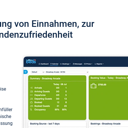
ung von Einnahmen, zur
ndenzufriedenheit
eise
füller
mische
passung