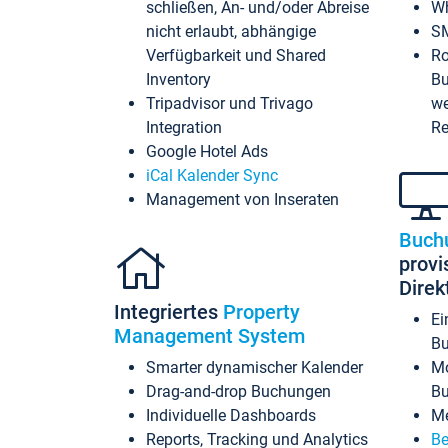
schließen, An- und/oder Abreise
Wh
nicht erlaubt, abhängige
SM
Verfügbarkeit und Shared
Ro
Inventory
Bu
Tripadvisor und Trivago
we
Integration
Re
Google Hotel Ads
iCal Kalender Sync
Management von Inseraten
Buch
provi
Dire
Integriertes
Property
Ei
Management System
Bu
Smarter dynamischer Kalender
Mo
Drag-and-drop Buchungen
B
Individuelle Dashboards
Me
Reports, Tracking und Analytics
Be