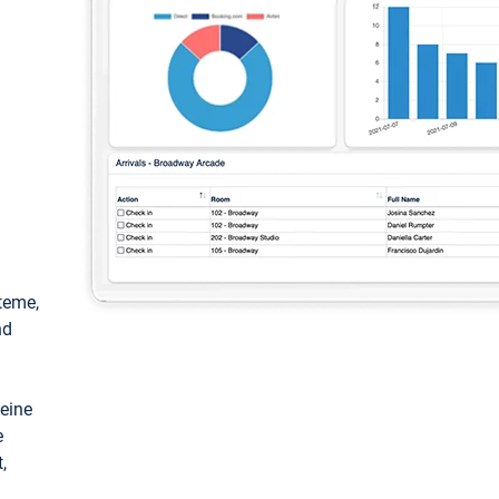
teme,
nd
keine
e
,