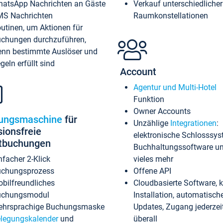
atsApp Nachrichten an Gäste
Verkauf unterschiedlicher
S Nachrichten
Raumkonstellationen
utinen, um Aktionen für
chungen durchzuführen,
nn bestimmte Auslöser und
geln erfüllt sind
Account
Agentur und Multi-Hotel
Funktion
Owner Accounts
ungsmaschine
für
Unzählige
Integrationen
:
sionsfreie
elektronische Schlosssys
ktbuchungen
Buchhaltungssoftware u
nfacher 2-Klick
vieles mehr
chungsprozess
Offene API
bilfreundliches
Cloudbasierte Software, 
uchungsmodul
Installation, automatisch
hrsprachige Buchungsmaske
Updates, Zugang jederzeit
legungskalender
und
überall