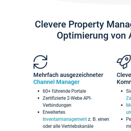
Clevere Property Mana
Optimierung von 
Mehrfach ausgezeichneter
Cleve
Channel Manager
Komm
60+ führende Portale
Si
Zertifizierte 2-Webe API-
Za
Verbindungen
Me
Erweitertes
un
Inventarmanagement
z. B. einen
Pe
oder alle Vertriebskanäle
mi