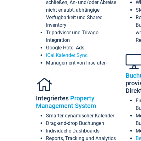
schließen, An- und/oder Abreise
Wh
nicht erlaubt, abhängige
SM
Verfügbarkeit und Shared
Ro
Inventory
Bu
Tripadvisor und Trivago
we
Integration
Re
Google Hotel Ads
iCal Kalender Sync
Management von Inseraten
Buch
provi
Dire
Integriertes
Property
Ei
Management System
Bu
Smarter dynamischer Kalender
Mo
Drag-and-drop Buchungen
B
Individuelle Dashboards
Me
Reports, Tracking und Analytics
Be