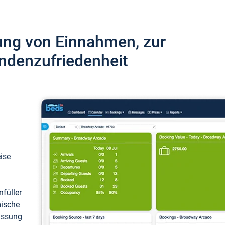
ung von Einnahmen, zur
ndenzufriedenheit
eise
füller
mische
passung