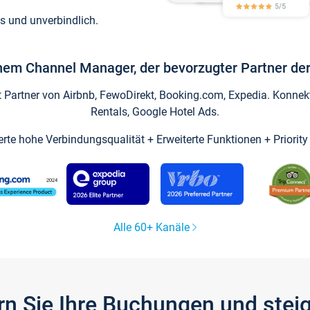
s und unverbindlich.
inem Channel Manager, der bevorzugter Partner der
artner von Airbnb, FewoDirekt, Booking.com, Expedia. Konnekti
Rentals, Google Hotel Ads.
ierte hohe Verbindungsqualität + Erweiterte Funktionen + Priorit
Alle 60+ Kanäle
gern Sie Ihre Buchungen und ste