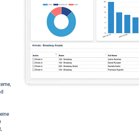
teme,
nd
keine
e
,