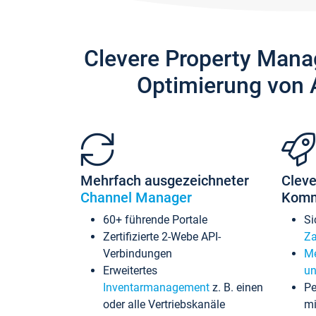
Clevere Property Mana
Optimierung von 
Mehrfach ausgezeichneter
Cleve
Channel Manager
Komm
60+ führende Portale
Si
Zertifizierte 2-Webe API-
Za
Verbindungen
Me
Erweitertes
un
Inventarmanagement
z. B. einen
Pe
oder alle Vertriebskanäle
mi