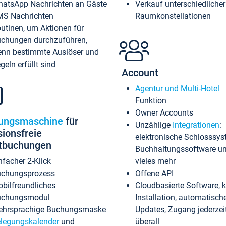
atsApp Nachrichten an Gäste
Verkauf unterschiedlicher
S Nachrichten
Raumkonstellationen
utinen, um Aktionen für
chungen durchzuführen,
nn bestimmte Auslöser und
geln erfüllt sind
Account
Agentur und Multi-Hotel
Funktion
Owner Accounts
ungsmaschine
für
Unzählige
Integrationen
:
sionsfreie
elektronische Schlosssys
ktbuchungen
Buchhaltungssoftware u
nfacher 2-Klick
vieles mehr
chungsprozess
Offene API
bilfreundliches
Cloudbasierte Software, 
uchungsmodul
Installation, automatisch
hrsprachige Buchungsmaske
Updates, Zugang jederzeit
legungskalender
und
überall