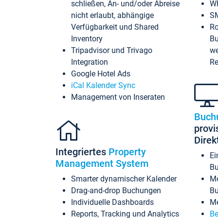
schließen, An- und/oder Abreise
Wh
nicht erlaubt, abhängige
SM
Verfügbarkeit und Shared
Ro
Inventory
Bu
Tripadvisor und Trivago
we
Integration
Re
Google Hotel Ads
iCal Kalender Sync
Management von Inseraten
Buch
provi
Dire
Integriertes
Property
Ei
Management System
Bu
Smarter dynamischer Kalender
Mo
Drag-and-drop Buchungen
B
Individuelle Dashboards
Me
Reports, Tracking und Analytics
Be