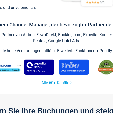
s und unverbindlich.
inem Channel Manager, der bevorzugter Partner der
artner von Airbnb, FewoDirekt, Booking.com, Expedia. Konnekti
Rentals, Google Hotel Ads.
ierte hohe Verbindungsqualität + Erweiterte Funktionen + Priorit
Alle 60+ Kanäle
gern Sie Ihre Buchungen und ste