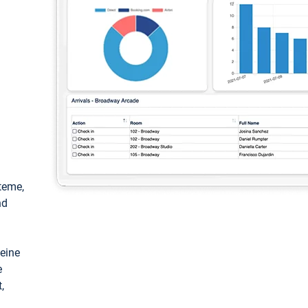
teme,
nd
keine
e
,