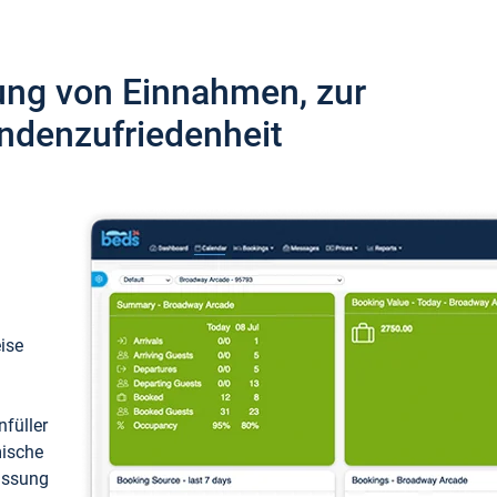
ung von Einnahmen, zur
ndenzufriedenheit
eise
füller
mische
passung