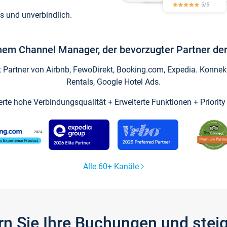
s und unverbindlich.
inem Channel Manager, der bevorzugter Partner der
artner von Airbnb, FewoDirekt, Booking.com, Expedia. Konnekti
Rentals, Google Hotel Ads.
ierte hohe Verbindungsqualität + Erweiterte Funktionen + Priorit
Alle 60+ Kanäle
gern Sie Ihre Buchungen und ste