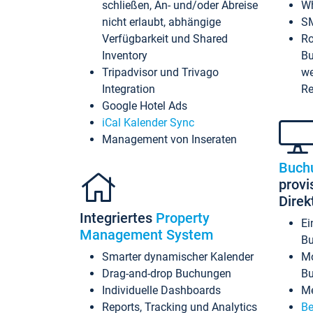
schließen, An- und/oder Abreise
Wh
nicht erlaubt, abhängige
SM
Verfügbarkeit und Shared
Ro
Inventory
Bu
Tripadvisor und Trivago
we
Integration
Re
Google Hotel Ads
iCal Kalender Sync
Management von Inseraten
Buch
provi
Dire
Integriertes
Property
Ei
Management System
Bu
Smarter dynamischer Kalender
Mo
Drag-and-drop Buchungen
B
Individuelle Dashboards
Me
Reports, Tracking und Analytics
Be