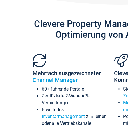
Clevere Property Mana
Optimierung von 
Mehrfach ausgezeichneter
Cleve
Channel Manager
Komm
60+ führende Portale
Si
Zertifizierte 2-Webe API-
Za
Verbindungen
Me
Erweitertes
un
Inventarmanagement
z. B. einen
Pe
oder alle Vertriebskanäle
mi