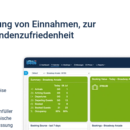
ung von Einnahmen, zur
ndenzufriedenheit
eise
füller
mische
passung