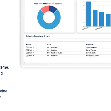
teme,
nd
keine
e
,