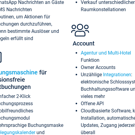
atsApp Nachrichten an Gäste
Verkauf unterschiedlicher
S Nachrichten
Raumkonstellationen
utinen, um Aktionen für
chungen durchzuführen,
nn bestimmte Auslöser und
geln erfüllt sind
Account
Agentur und Multi-Hotel
Funktion
Owner Accounts
ungsmaschine
für
Unzählige
Integrationen
:
sionsfreie
elektronische Schlosssys
ktbuchungen
Buchhaltungssoftware u
nfacher 2-Klick
vieles mehr
chungsprozess
Offene API
bilfreundliches
Cloudbasierte Software, 
uchungsmodul
Installation, automatisch
hrsprachige Buchungsmaske
Updates, Zugang jederzeit
legungskalender
und
überall