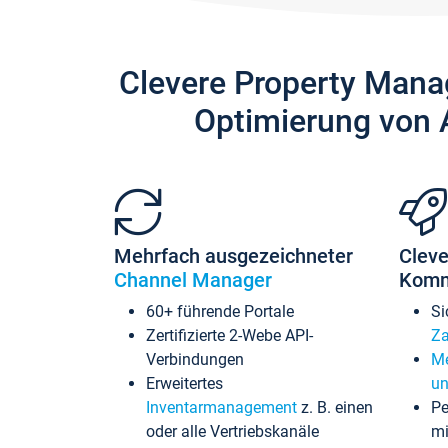
Clevere Property Mana
Optimierung von 
Mehrfach ausgezeichneter
Cleve
Channel Manager
Komm
60+ führende Portale
Si
Zertifizierte 2-Webe API-
Za
Verbindungen
Me
Erweitertes
un
Inventarmanagement
z. B. einen
Pe
oder alle Vertriebskanäle
mi