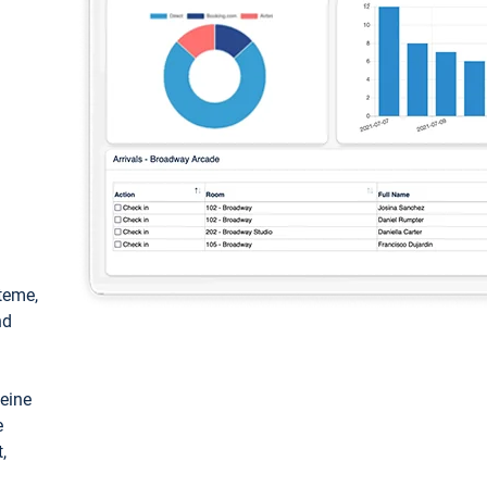
teme,
nd
keine
e
,