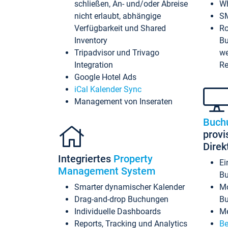
schließen, An- und/oder Abreise
Wh
nicht erlaubt, abhängige
SM
Verfügbarkeit und Shared
Ro
Inventory
Bu
Tripadvisor und Trivago
we
Integration
Re
Google Hotel Ads
iCal Kalender Sync
Management von Inseraten
Buch
provi
Dire
Integriertes
Property
Ei
Management System
Bu
Smarter dynamischer Kalender
Mo
Drag-and-drop Buchungen
B
Individuelle Dashboards
Me
Reports, Tracking und Analytics
Be