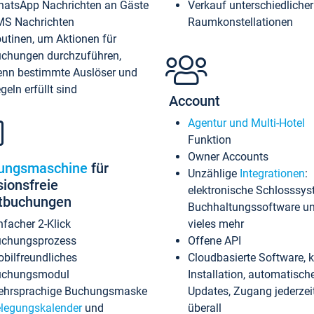
atsApp Nachrichten an Gäste
Verkauf unterschiedlicher
S Nachrichten
Raumkonstellationen
utinen, um Aktionen für
chungen durchzuführen,
nn bestimmte Auslöser und
geln erfüllt sind
Account
Agentur und Multi-Hotel
Funktion
Owner Accounts
ungsmaschine
für
Unzählige
Integrationen
:
sionsfreie
elektronische Schlosssys
ktbuchungen
Buchhaltungssoftware u
nfacher 2-Klick
vieles mehr
chungsprozess
Offene API
bilfreundliches
Cloudbasierte Software, 
uchungsmodul
Installation, automatisch
hrsprachige Buchungsmaske
Updates, Zugang jederzeit
legungskalender
und
überall