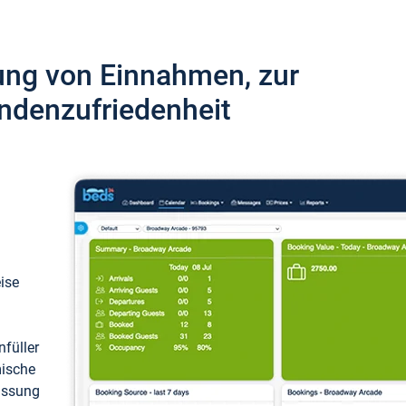
ung von Einnahmen, zur
ndenzufriedenheit
eise
füller
mische
passung