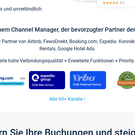
s und unverbindlich.
inem Channel Manager, der bevorzugter Partner der
artner von Airbnb, FewoDirekt, Booking.com, Expedia. Konnekti
Rentals, Google Hotel Ads.
ierte hohe Verbindungsqualität + Erweiterte Funktionen + Priorit
Alle 60+ Kanäle
gern Sie Ihre Buchungen und ste