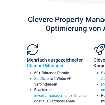
Clevere Property Mana
Optimierung von 
Mehrfach ausgezeichneter
Cleve
Channel Manager
Komm
60+ führende Portale
Si
Zertifizierte 2-Webe API-
Za
Verbindungen
Me
Erweitertes
un
Inventarmanagement
z. B. einen
Pe
oder alle Vertriebskanäle
mi