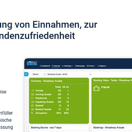
ung von Einnahmen, zur
ndenzufriedenheit
eise
füller
mische
passung