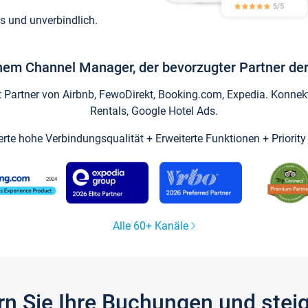
s und unverbindlich.
inem Channel Manager, der bevorzugter Partner der
artner von Airbnb, FewoDirekt, Booking.com, Expedia. Konnekti
Rentals, Google Hotel Ads.
ierte hohe Verbindungsqualität + Erweiterte Funktionen + Priorit
Alle 60+ Kanäle
gern Sie Ihre Buchungen und ste