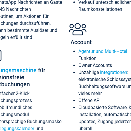
atsApp Nachrichten an Gäste
Verkauf unterschiedlicher
S Nachrichten
Raumkonstellationen
utinen, um Aktionen für
chungen durchzuführen,
nn bestimmte Auslöser und
geln erfüllt sind
Account
Agentur und Multi-Hotel
Funktion
Owner Accounts
ungsmaschine
für
Unzählige
Integrationen
:
sionsfreie
elektronische Schlosssys
ktbuchungen
Buchhaltungssoftware u
nfacher 2-Klick
vieles mehr
chungsprozess
Offene API
bilfreundliches
Cloudbasierte Software, 
uchungsmodul
Installation, automatisch
hrsprachige Buchungsmaske
Updates, Zugang jederzeit
legungskalender
und
überall