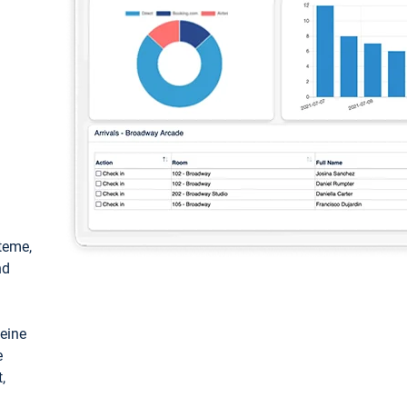
teme,
nd
keine
e
,