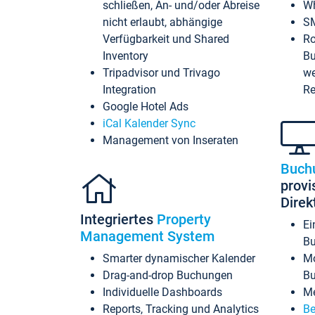
schließen, An- und/oder Abreise
Wh
nicht erlaubt, abhängige
SM
Verfügbarkeit und Shared
Ro
Inventory
Bu
Tripadvisor und Trivago
we
Integration
Re
Google Hotel Ads
iCal Kalender Sync
Management von Inseraten
Buch
provi
Dire
Integriertes
Property
Ei
Management System
Bu
Smarter dynamischer Kalender
Mo
Drag-and-drop Buchungen
B
Individuelle Dashboards
Me
Reports, Tracking und Analytics
Be