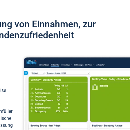
ung von Einnahmen, zur
ndenzufriedenheit
eise
füller
mische
passung