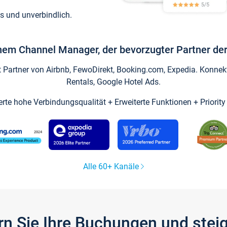
s und unverbindlich.
inem Channel Manager, der bevorzugter Partner der
artner von Airbnb, FewoDirekt, Booking.com, Expedia. Konnekti
Rentals, Google Hotel Ads.
ierte hohe Verbindungsqualität + Erweiterte Funktionen + Priorit
Alle 60+ Kanäle
gern Sie Ihre Buchungen und ste