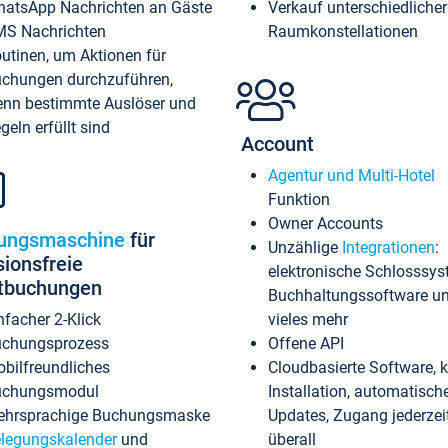
atsApp Nachrichten an Gäste
Verkauf unterschiedlicher
S Nachrichten
Raumkonstellationen
utinen, um Aktionen für
chungen durchzuführen,
nn bestimmte Auslöser und
geln erfüllt sind
Account
Agentur und Multi-Hotel
Funktion
Owner Accounts
ungsmaschine
für
Unzählige
Integrationen
:
sionsfreie
elektronische Schlosssys
ktbuchungen
Buchhaltungssoftware u
nfacher 2-Klick
vieles mehr
chungsprozess
Offene API
bilfreundliches
Cloudbasierte Software, 
uchungsmodul
Installation, automatisch
hrsprachige Buchungsmaske
Updates, Zugang jederzeit
legungskalender
und
überall