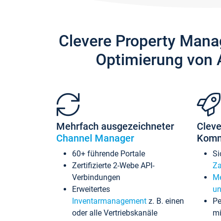
Clevere Property Mana
Optimierung von 
Mehrfach ausgezeichneter
Cleve
Channel Manager
Komm
60+ führende Portale
Si
Zertifizierte 2-Webe API-
Za
Verbindungen
Me
Erweitertes
un
Inventarmanagement
z. B. einen
Pe
oder alle Vertriebskanäle
mi