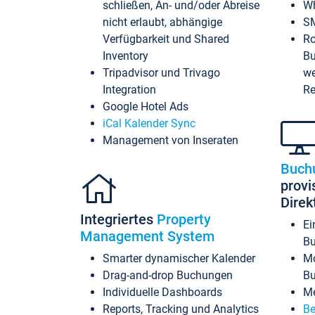
schließen, An- und/oder Abreise
Wh
nicht erlaubt, abhängige
SM
Verfügbarkeit und Shared
Ro
Inventory
Bu
Tripadvisor und Trivago
we
Integration
Re
Google Hotel Ads
iCal Kalender Sync
Management von Inseraten
Buch
provi
Dire
Integriertes
Property
Ei
Management System
Bu
Smarter dynamischer Kalender
Mo
Drag-and-drop Buchungen
B
Individuelle Dashboards
Me
Reports, Tracking und Analytics
Be