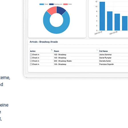
teme,
nd
keine
e
,