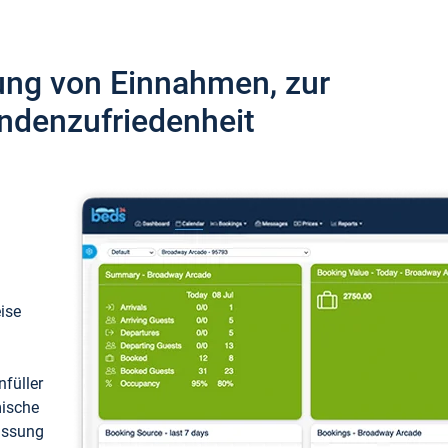
ung von Einnahmen, zur
ndenzufriedenheit
eise
füller
mische
passung