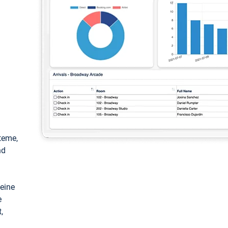
teme,
nd
keine
e
,