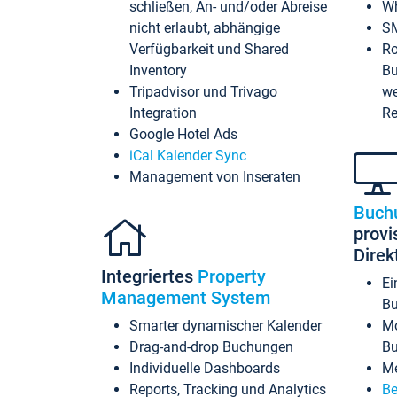
schließen, An- und/oder Abreise
Wh
nicht erlaubt, abhängige
SM
Verfügbarkeit und Shared
Ro
Inventory
Bu
Tripadvisor und Trivago
we
Integration
Re
Google Hotel Ads
iCal Kalender Sync
Management von Inseraten
Buch
provi
Dire
Integriertes
Property
Ei
Management System
Bu
Smarter dynamischer Kalender
Mo
Drag-and-drop Buchungen
B
Individuelle Dashboards
Me
Reports, Tracking und Analytics
Be