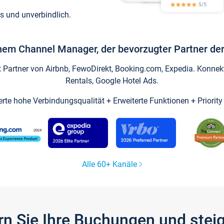
s und unverbindlich.
inem Channel Manager, der bevorzugter Partner der
artner von Airbnb, FewoDirekt, Booking.com, Expedia. Konnekti
Rentals, Google Hotel Ads.
ierte hohe Verbindungsqualität + Erweiterte Funktionen + Priorit
Alle 60+ Kanäle
gern Sie Ihre Buchungen und ste