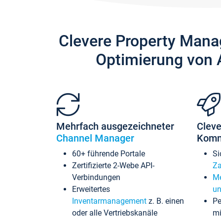
Clevere Property Mana
Optimierung von 
Mehrfach ausgezeichneter
Cleve
Channel Manager
Komm
60+ führende Portale
Si
Zertifizierte 2-Webe API-
Za
Verbindungen
Me
Erweitertes
un
Inventarmanagement
z. B. einen
Pe
oder alle Vertriebskanäle
mi