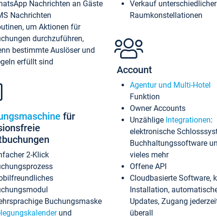
atsApp Nachrichten an Gäste
Verkauf unterschiedlicher
S Nachrichten
Raumkonstellationen
utinen, um Aktionen für
chungen durchzuführen,
nn bestimmte Auslöser und
geln erfüllt sind
Account
Agentur und Multi-Hotel
Funktion
Owner Accounts
ungsmaschine
für
Unzählige
Integrationen
:
sionsfreie
elektronische Schlosssys
ktbuchungen
Buchhaltungssoftware u
nfacher 2-Klick
vieles mehr
chungsprozess
Offene API
bilfreundliches
Cloudbasierte Software, 
uchungsmodul
Installation, automatisch
hrsprachige Buchungsmaske
Updates, Zugang jederzeit
legungskalender
und
überall