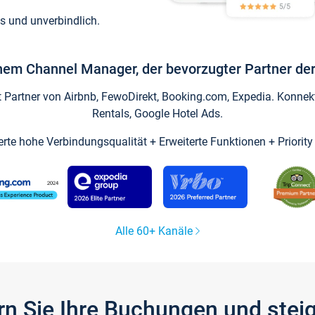
s und unverbindlich.
inem Channel Manager, der bevorzugter Partner der
artner von Airbnb, FewoDirekt, Booking.com, Expedia. Konnekti
Rentals, Google Hotel Ads.
ierte hohe Verbindungsqualität + Erweiterte Funktionen + Priorit
Alle 60+ Kanäle
gern Sie Ihre Buchungen und ste