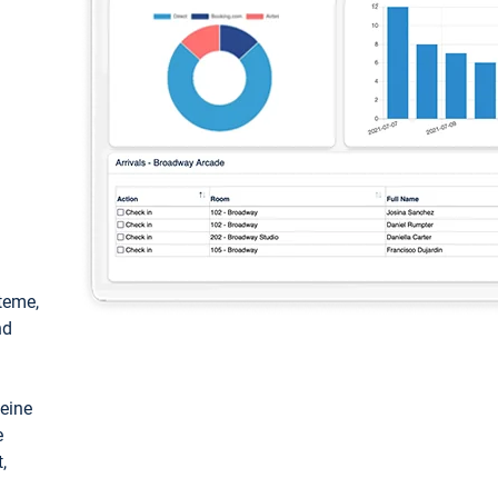
teme,
nd
keine
e
,