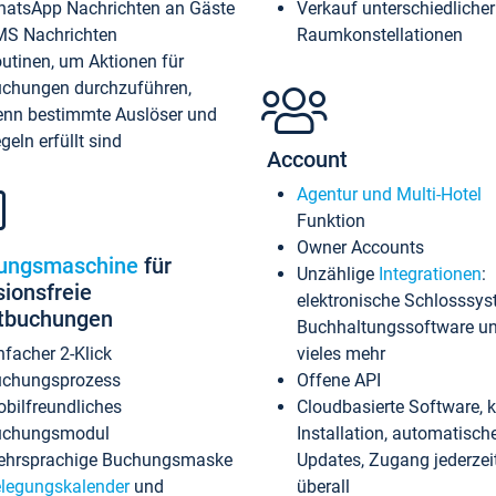
atsApp Nachrichten an Gäste
Verkauf unterschiedlicher
S Nachrichten
Raumkonstellationen
utinen, um Aktionen für
chungen durchzuführen,
nn bestimmte Auslöser und
geln erfüllt sind
Account
Agentur und Multi-Hotel
Funktion
Owner Accounts
ungsmaschine
für
Unzählige
Integrationen
:
sionsfreie
elektronische Schlosssys
ktbuchungen
Buchhaltungssoftware u
nfacher 2-Klick
vieles mehr
chungsprozess
Offene API
bilfreundliches
Cloudbasierte Software, 
uchungsmodul
Installation, automatisch
hrsprachige Buchungsmaske
Updates, Zugang jederzeit
legungskalender
und
überall