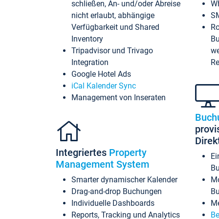
schließen, An- und/oder Abreise
Wh
nicht erlaubt, abhängige
SM
Verfügbarkeit und Shared
Ro
Inventory
Bu
Tripadvisor und Trivago
we
Integration
Re
Google Hotel Ads
iCal Kalender Sync
Management von Inseraten
Buch
provi
Dire
Integriertes
Property
Ei
Management System
Bu
Smarter dynamischer Kalender
Mo
Drag-and-drop Buchungen
B
Individuelle Dashboards
Me
Reports, Tracking und Analytics
Be