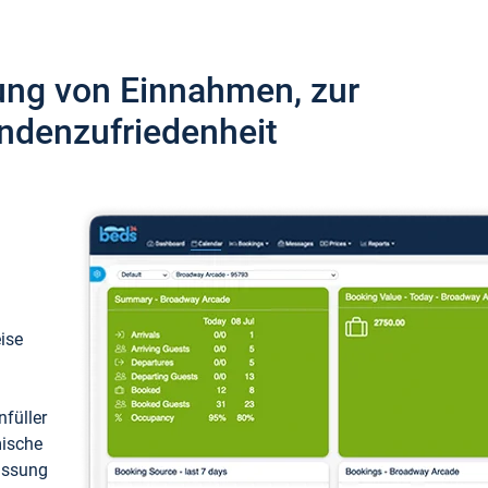
ung von Einnahmen, zur
ndenzufriedenheit
eise
füller
mische
passung