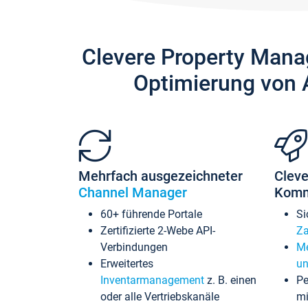
Clevere Property Mana
Optimierung von 
Mehrfach ausgezeichneter
Cleve
Channel Manager
Komm
60+ führende Portale
Si
Zertifizierte 2-Webe API-
Za
Verbindungen
Me
Erweitertes
un
Inventarmanagement
z. B. einen
Pe
oder alle Vertriebskanäle
mi