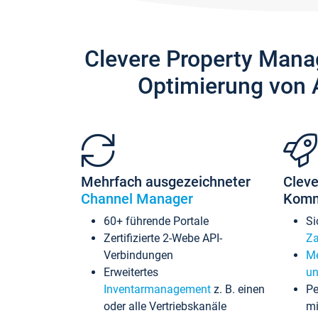
Clevere Property Mana
Optimierung von 
Mehrfach ausgezeichneter
Cleve
Channel Manager
Komm
60+ führende Portale
Si
Zertifizierte 2-Webe API-
Za
Verbindungen
Me
Erweitertes
un
Inventarmanagement
z. B. einen
Pe
oder alle Vertriebskanäle
mi