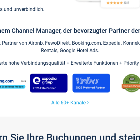
s und unverbindlich.
inem Channel Manager, der bevorzugter Partner der
artner von Airbnb, FewoDirekt, Booking.com, Expedia. Konnekti
Rentals, Google Hotel Ads.
ierte hohe Verbindungsqualität + Erweiterte Funktionen + Priorit
Alle 60+ Kanäle
gern Sie Ihre Buchungen und ste