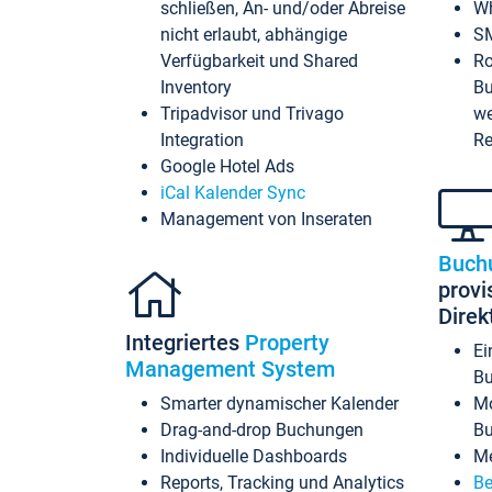
schließen, An- und/oder Abreise
Wh
nicht erlaubt, abhängige
SM
Verfügbarkeit und Shared
Ro
Inventory
Bu
Tripadvisor und Trivago
we
Integration
Re
Google Hotel Ads
iCal Kalender Sync
Management von Inseraten
Buch
provi
Dire
Integriertes
Property
Ei
Management System
Bu
Smarter dynamischer Kalender
Mo
Drag-and-drop Buchungen
B
Individuelle Dashboards
Me
Reports, Tracking und Analytics
Be