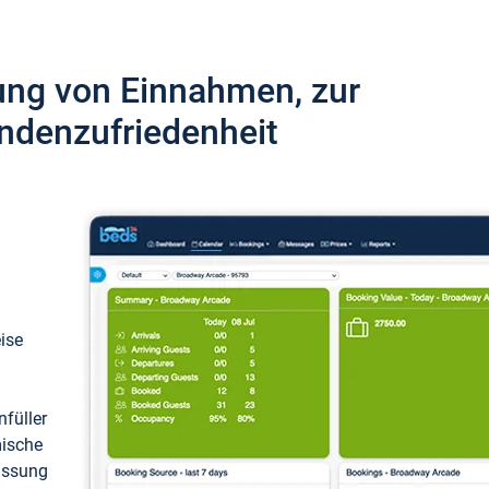
ung von Einnahmen, zur
ndenzufriedenheit
eise
füller
mische
passung