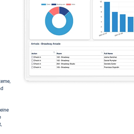
teme,
nd
keine
e
,