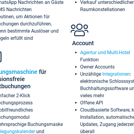
atsApp Nachrichten an Gäste
Verkauf unterschiedlicher
S Nachrichten
Raumkonstellationen
utinen, um Aktionen für
chungen durchzuführen,
nn bestimmte Auslöser und
geln erfüllt sind
Account
Agentur und Multi-Hotel
Funktion
Owner Accounts
ungsmaschine
für
Unzählige
Integrationen
:
sionsfreie
elektronische Schlosssys
ktbuchungen
Buchhaltungssoftware u
nfacher 2-Klick
vieles mehr
chungsprozess
Offene API
bilfreundliches
Cloudbasierte Software, 
uchungsmodul
Installation, automatisch
hrsprachige Buchungsmaske
Updates, Zugang jederzeit
legungskalender
und
überall