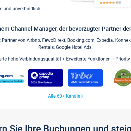
s und unverbindlich.
inem Channel Manager, der bevorzugter Partner der
artner von Airbnb, FewoDirekt, Booking.com, Expedia. Konnekti
Rentals, Google Hotel Ads.
ierte hohe Verbindungsqualität + Erweiterte Funktionen + Priorit
Alle 60+ Kanäle
gern Sie Ihre Buchungen und ste