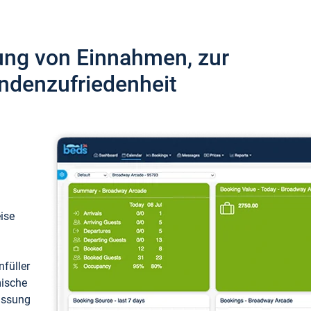
ung von Einnahmen, zur
ndenzufriedenheit
eise
füller
mische
passung