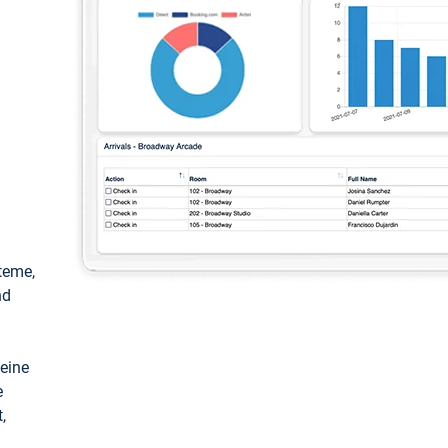
teme,
nd
keine
e
,