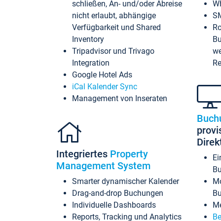
schließen, An- und/oder Abreise
Wh
nicht erlaubt, abhängige
SM
Verfügbarkeit und Shared
Ro
Inventory
Bu
Tripadvisor und Trivago
we
Integration
Re
Google Hotel Ads
iCal Kalender Sync
Management von Inseraten
Buch
provi
Dire
Integriertes
Property
Ei
Management System
Bu
Smarter dynamischer Kalender
Mo
Drag-and-drop Buchungen
B
Individuelle Dashboards
Me
Reports, Tracking und Analytics
Be