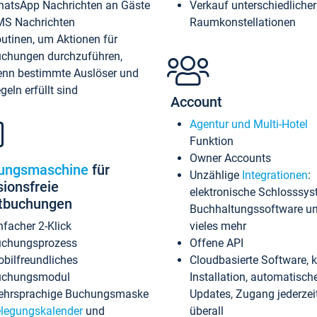
atsApp Nachrichten an Gäste
Verkauf unterschiedlicher
S Nachrichten
Raumkonstellationen
utinen, um Aktionen für
chungen durchzuführen,
nn bestimmte Auslöser und
geln erfüllt sind
Account
Agentur und Multi-Hotel
Funktion
Owner Accounts
ungsmaschine
für
Unzählige
Integrationen
:
sionsfreie
elektronische Schlosssys
ktbuchungen
Buchhaltungssoftware u
nfacher 2-Klick
vieles mehr
chungsprozess
Offene API
bilfreundliches
Cloudbasierte Software, 
uchungsmodul
Installation, automatisch
hrsprachige Buchungsmaske
Updates, Zugang jederzeit
legungskalender
und
überall