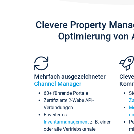
Clevere Property Mana
Optimierung von 
Mehrfach ausgezeichneter
Cleve
Channel Manager
Komm
60+ führende Portale
Si
Zertifizierte 2-Webe API-
Za
Verbindungen
Me
Erweitertes
un
Inventarmanagement
z. B. einen
Pe
oder alle Vertriebskanäle
mi