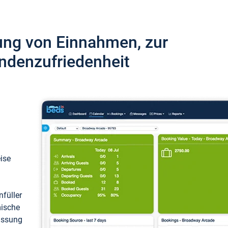
ung von Einnahmen, zur
ndenzufriedenheit
eise
füller
mische
passung