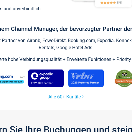
s und unverbindlich.
inem Channel Manager, der bevorzugter Partner der
artner von Airbnb, FewoDirekt, Booking.com, Expedia. Konnekti
Rentals, Google Hotel Ads.
ierte hohe Verbindungsqualität + Erweiterte Funktionen + Priorit
Alle 60+ Kanäle
gern Sie Ihre Buchungen und ste