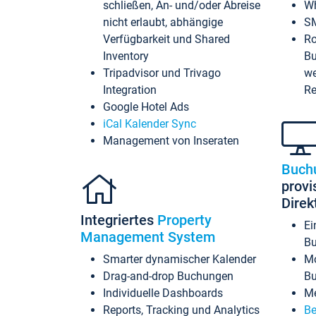
schließen, An- und/oder Abreise
Wh
nicht erlaubt, abhängige
SM
Verfügbarkeit und Shared
Ro
Inventory
Bu
Tripadvisor und Trivago
we
Integration
Re
Google Hotel Ads
iCal Kalender Sync
Management von Inseraten
Buch
provi
Dire
Integriertes
Property
Ei
Management System
Bu
Smarter dynamischer Kalender
Mo
Drag-and-drop Buchungen
B
Individuelle Dashboards
Me
Reports, Tracking und Analytics
Be