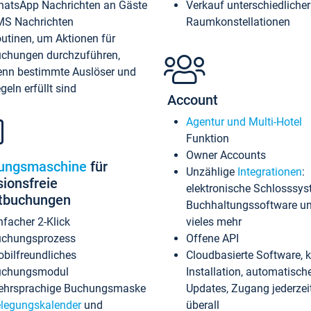
atsApp Nachrichten an Gäste
Verkauf unterschiedlicher
S Nachrichten
Raumkonstellationen
utinen, um Aktionen für
chungen durchzuführen,
nn bestimmte Auslöser und
geln erfüllt sind
Account
Agentur und Multi-Hotel
Funktion
Owner Accounts
ungsmaschine
für
Unzählige
Integrationen
:
sionsfreie
elektronische Schlosssys
ktbuchungen
Buchhaltungssoftware u
nfacher 2-Klick
vieles mehr
chungsprozess
Offene API
bilfreundliches
Cloudbasierte Software, 
uchungsmodul
Installation, automatisch
hrsprachige Buchungsmaske
Updates, Zugang jederzeit
legungskalender
und
überall