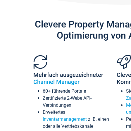
Clevere Property Mana
Optimierung von 
Mehrfach ausgezeichneter
Cleve
Channel Manager
Komm
60+ führende Portale
Si
Zertifizierte 2-Webe API-
Za
Verbindungen
Me
Erweitertes
un
Inventarmanagement
z. B. einen
Pe
oder alle Vertriebskanäle
mi