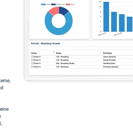
teme,
nd
keine
e
,