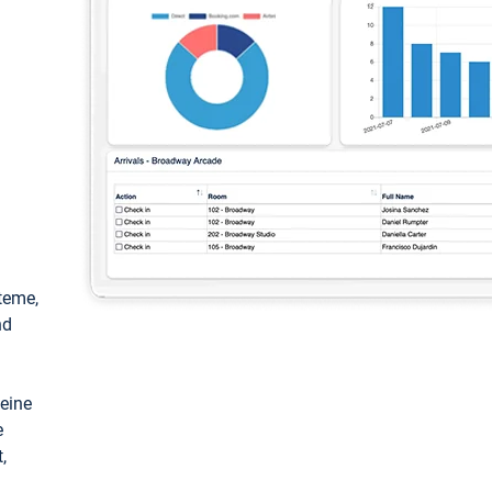
teme,
nd
keine
e
,