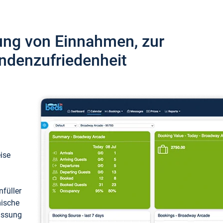
ung von Einnahmen, zur
ndenzufriedenheit
eise
füller
mische
passung