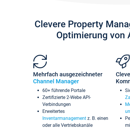
Clevere Property Mana
Optimierung von 
Mehrfach ausgezeichneter
Cleve
Channel Manager
Komm
60+ führende Portale
Si
Zertifizierte 2-Webe API-
Za
Verbindungen
Me
Erweitertes
un
Inventarmanagement
z. B. einen
Pe
oder alle Vertriebskanäle
mi