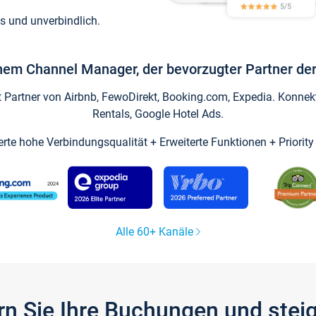
s und unverbindlich.
inem Channel Manager, der bevorzugter Partner der
artner von Airbnb, FewoDirekt, Booking.com, Expedia. Konnekti
Rentals, Google Hotel Ads.
ierte hohe Verbindungsqualität + Erweiterte Funktionen + Priorit
Alle 60+ Kanäle
gern Sie Ihre Buchungen und ste