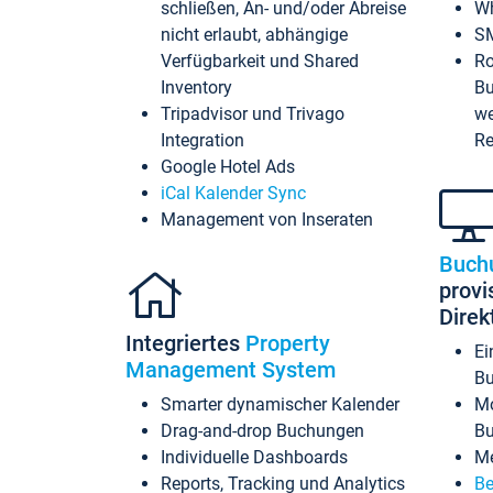
schließen, An- und/oder Abreise
Wh
nicht erlaubt, abhängige
SM
Verfügbarkeit und Shared
Ro
Inventory
Bu
Tripadvisor und Trivago
we
Integration
Re
Google Hotel Ads
iCal Kalender Sync
Management von Inseraten
Buch
provi
Dire
Integriertes
Property
Ei
Management System
Bu
Smarter dynamischer Kalender
Mo
Drag-and-drop Buchungen
B
Individuelle Dashboards
Me
Reports, Tracking und Analytics
Be