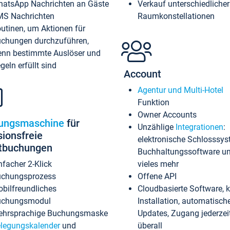
atsApp Nachrichten an Gäste
Verkauf unterschiedlicher
S Nachrichten
Raumkonstellationen
utinen, um Aktionen für
chungen durchzuführen,
nn bestimmte Auslöser und
geln erfüllt sind
Account
Agentur und Multi-Hotel
Funktion
Owner Accounts
ungsmaschine
für
Unzählige
Integrationen
:
sionsfreie
elektronische Schlosssys
ktbuchungen
Buchhaltungssoftware u
nfacher 2-Klick
vieles mehr
chungsprozess
Offene API
bilfreundliches
Cloudbasierte Software, 
uchungsmodul
Installation, automatisch
hrsprachige Buchungsmaske
Updates, Zugang jederzeit
legungskalender
und
überall