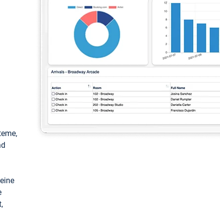
teme,
nd
keine
e
,