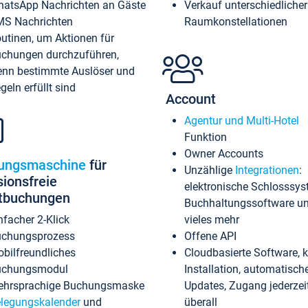
atsApp Nachrichten an Gäste
Verkauf unterschiedlicher
S Nachrichten
Raumkonstellationen
utinen, um Aktionen für
chungen durchzuführen,
nn bestimmte Auslöser und
geln erfüllt sind
Account
Agentur und Multi-Hotel
Funktion
Owner Accounts
ungsmaschine
für
Unzählige
Integrationen
:
sionsfreie
elektronische Schlosssys
ktbuchungen
Buchhaltungssoftware u
nfacher 2-Klick
vieles mehr
chungsprozess
Offene API
bilfreundliches
Cloudbasierte Software, 
uchungsmodul
Installation, automatisch
hrsprachige Buchungsmaske
Updates, Zugang jederzeit
legungskalender
und
überall