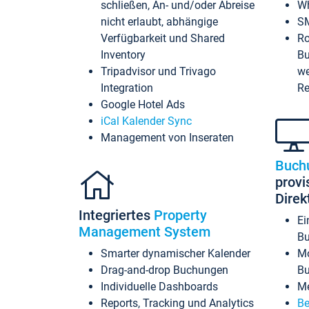
schließen, An- und/oder Abreise
Wh
nicht erlaubt, abhängige
SM
Verfügbarkeit und Shared
Ro
Inventory
Bu
Tripadvisor und Trivago
we
Integration
Re
Google Hotel Ads
iCal Kalender Sync
Management von Inseraten
Buch
provi
Dire
Integriertes
Property
Ei
Management System
Bu
Smarter dynamischer Kalender
Mo
Drag-and-drop Buchungen
B
Individuelle Dashboards
Me
Reports, Tracking und Analytics
Be