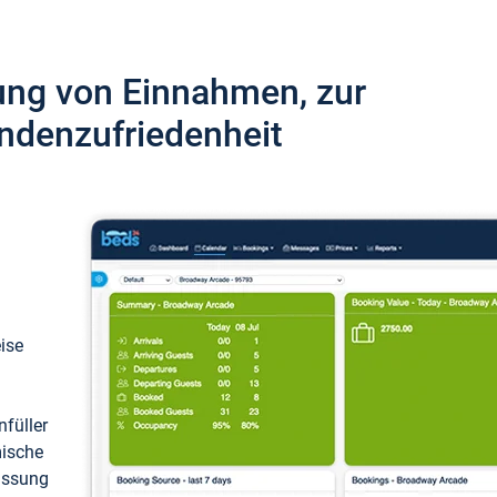
ung von Einnahmen, zur
ndenzufriedenheit
eise
füller
mische
passung