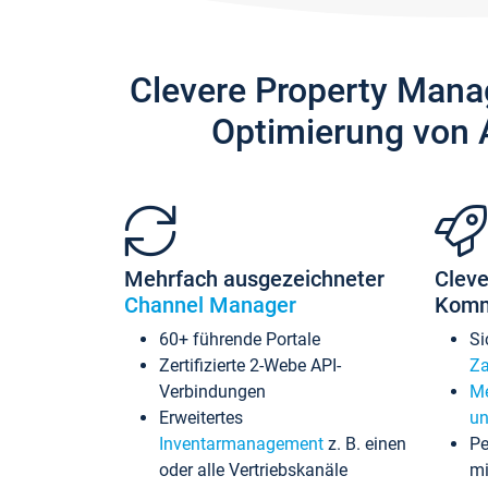
Clevere Property Mana
Optimierung von 
Mehrfach ausgezeichneter
Cleve
Channel Manager
Komm
60+ führende Portale
Si
Zertifizierte 2-Webe API-
Za
Verbindungen
Me
Erweitertes
un
Inventarmanagement
z. B. einen
Pe
oder alle Vertriebskanäle
mi