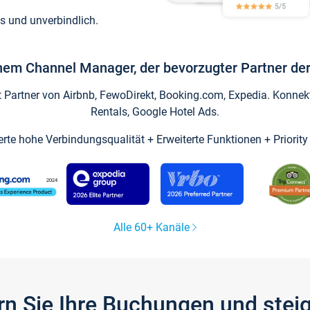
s und unverbindlich.
inem Channel Manager, der bevorzugter Partner der
artner von Airbnb, FewoDirekt, Booking.com, Expedia. Konnekti
Rentals, Google Hotel Ads.
ierte hohe Verbindungsqualität + Erweiterte Funktionen + Priorit
Alle 60+ Kanäle
gern Sie Ihre Buchungen und ste