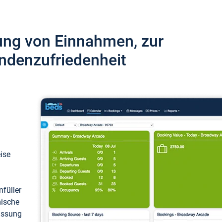
ung von Einnahmen, zur
ndenzufriedenheit
eise
füller
mische
passung