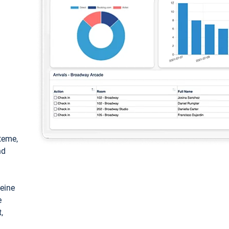
teme,
nd
keine
e
,