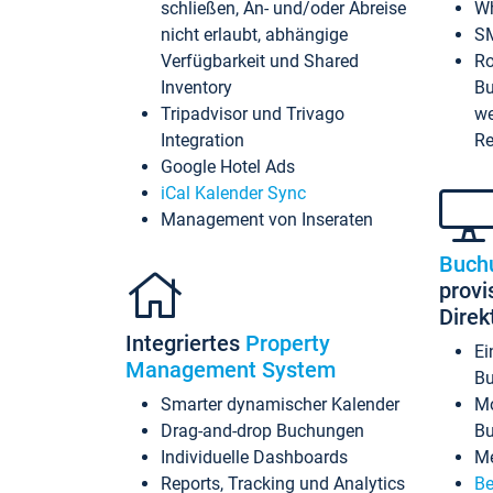
schließen, An- und/oder Abreise
Wh
nicht erlaubt, abhängige
SM
Verfügbarkeit und Shared
Ro
Inventory
Bu
Tripadvisor und Trivago
we
Integration
Re
Google Hotel Ads
iCal Kalender Sync
Management von Inseraten
Buch
provi
Dire
Integriertes
Property
Ei
Management System
Bu
Smarter dynamischer Kalender
Mo
Drag-and-drop Buchungen
B
Individuelle Dashboards
Me
Reports, Tracking und Analytics
Be