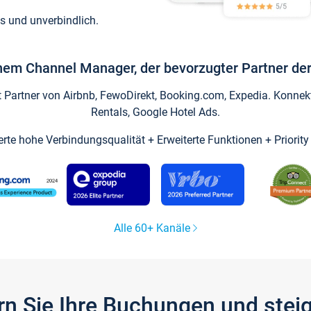
s und unverbindlich.
inem Channel Manager, der bevorzugter Partner der
artner von Airbnb, FewoDirekt, Booking.com, Expedia. Konnekti
Rentals, Google Hotel Ads.
ierte hohe Verbindungsqualität + Erweiterte Funktionen + Priorit
Alle 60+ Kanäle
gern Sie Ihre Buchungen und ste