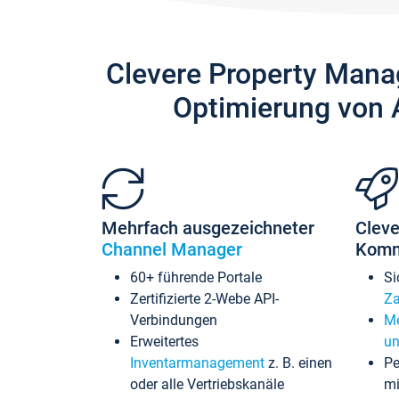
Clevere Property Mana
Optimierung von 
Mehrfach ausgezeichneter
Cleve
Channel Manager
Komm
60+ führende Portale
Si
Zertifizierte 2-Webe API-
Za
Verbindungen
Me
Erweitertes
un
Inventarmanagement
z. B. einen
Pe
oder alle Vertriebskanäle
mi