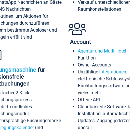
atsApp Nachrichten an Gäste
Verkauf unterschiedlicher
S Nachrichten
Raumkonstellationen
utinen, um Aktionen für
chungen durchzuführen,
nn bestimmte Auslöser und
geln erfüllt sind
Account
Agentur und Multi-Hotel
Funktion
Owner Accounts
ungsmaschine
für
Unzählige
Integrationen
:
sionsfreie
elektronische Schlosssys
ktbuchungen
Buchhaltungssoftware u
nfacher 2-Klick
vieles mehr
chungsprozess
Offene API
bilfreundliches
Cloudbasierte Software, 
uchungsmodul
Installation, automatisch
hrsprachige Buchungsmaske
Updates, Zugang jederzeit
legungskalender
und
überall