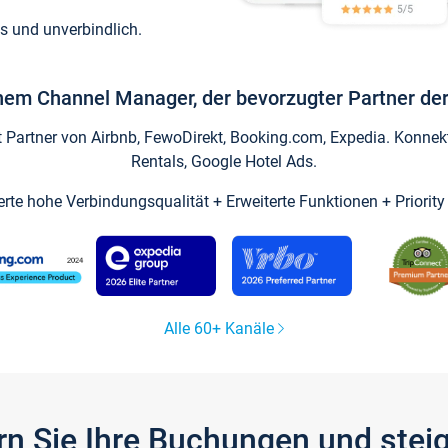
s und unverbindlich.
inem Channel Manager, der bevorzugter Partner der
artner von Airbnb, FewoDirekt, Booking.com, Expedia. Konnekti
Rentals, Google Hotel Ads.
ierte hohe Verbindungsqualität + Erweiterte Funktionen + Priorit
Alle 60+ Kanäle
gern Sie Ihre Buchungen und ste