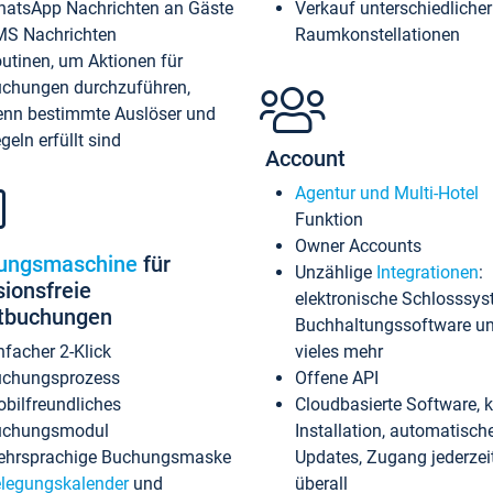
atsApp Nachrichten an Gäste
Verkauf unterschiedlicher
S Nachrichten
Raumkonstellationen
utinen, um Aktionen für
chungen durchzuführen,
nn bestimmte Auslöser und
geln erfüllt sind
Account
Agentur und Multi-Hotel
Funktion
Owner Accounts
ungsmaschine
für
Unzählige
Integrationen
:
sionsfreie
elektronische Schlosssys
ktbuchungen
Buchhaltungssoftware u
nfacher 2-Klick
vieles mehr
chungsprozess
Offene API
bilfreundliches
Cloudbasierte Software, 
uchungsmodul
Installation, automatisch
hrsprachige Buchungsmaske
Updates, Zugang jederzeit
legungskalender
und
überall