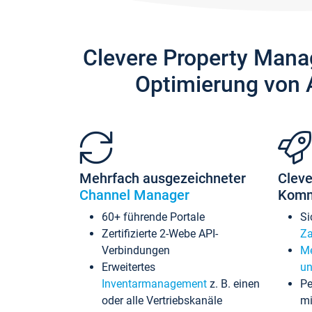
Clevere Property Mana
Optimierung von 
Mehrfach ausgezeichneter
Cleve
Channel Manager
Komm
60+ führende Portale
Si
Zertifizierte 2-Webe API-
Za
Verbindungen
Me
Erweitertes
un
Inventarmanagement
z. B. einen
Pe
oder alle Vertriebskanäle
mi