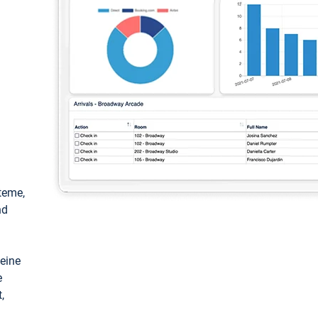
teme,
nd
keine
e
,