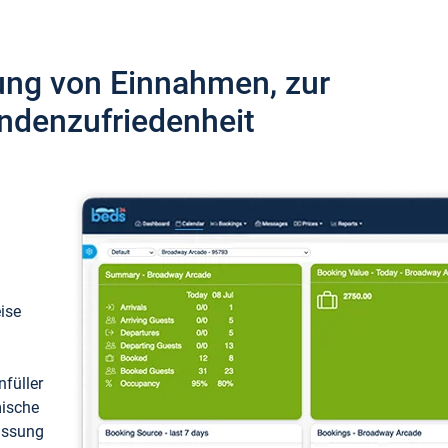
ung von Einnahmen, zur
ndenzufriedenheit
eise
füller
mische
passung