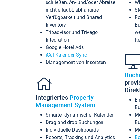
schließen, An- und/oder Abreise
Wh
nicht erlaubt, abhängige
SM
Verfügbarkeit und Shared
Ro
Inventory
Bu
Tripadvisor und Trivago
we
Integration
Re
Google Hotel Ads
iCal Kalender Sync
Management von Inseraten
Buch
provi
Dire
Integriertes
Property
Ei
Management System
Bu
Smarter dynamischer Kalender
Mo
Drag-and-drop Buchungen
B
Individuelle Dashboards
Me
Reports, Tracking und Analytics
Be