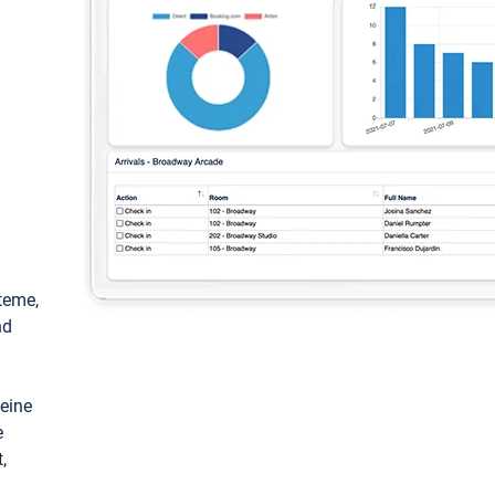
teme,
nd
keine
e
,