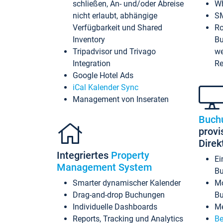
schließen, An- und/oder Abreise
Wh
nicht erlaubt, abhängige
SM
Verfügbarkeit und Shared
Ro
Inventory
Bu
Tripadvisor und Trivago
we
Integration
Re
Google Hotel Ads
iCal Kalender Sync
Management von Inseraten
Buch
provi
Dire
Integriertes
Property
Ei
Management System
Bu
Smarter dynamischer Kalender
Mo
Drag-and-drop Buchungen
B
Individuelle Dashboards
Me
Reports, Tracking und Analytics
Be