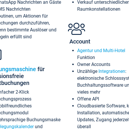
atsApp Nachrichten an Gäste
Verkauf unterschiedlicher
S Nachrichten
Raumkonstellationen
utinen, um Aktionen für
chungen durchzuführen,
nn bestimmte Auslöser und
geln erfüllt sind
Account
Agentur und Multi-Hotel
Funktion
Owner Accounts
ungsmaschine
für
Unzählige
Integrationen
:
sionsfreie
elektronische Schlosssys
ktbuchungen
Buchhaltungssoftware u
nfacher 2-Klick
vieles mehr
chungsprozess
Offene API
bilfreundliches
Cloudbasierte Software, 
uchungsmodul
Installation, automatisch
hrsprachige Buchungsmaske
Updates, Zugang jederzeit
legungskalender
und
überall