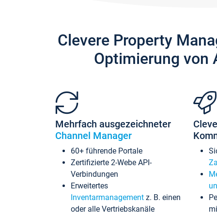
Clevere Property Mana
Optimierung von 
Mehrfach ausgezeichneter
Cleve
Channel Manager
Komm
60+ führende Portale
Si
Zertifizierte 2-Webe API-
Za
Verbindungen
Me
Erweitertes
un
Inventarmanagement
z. B. einen
Pe
oder alle Vertriebskanäle
mi