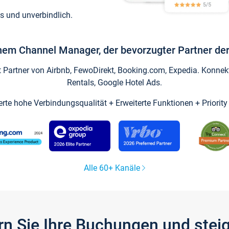
s und unverbindlich.
inem Channel Manager, der bevorzugter Partner der
artner von Airbnb, FewoDirekt, Booking.com, Expedia. Konnekti
Rentals, Google Hotel Ads.
ierte hohe Verbindungsqualität + Erweiterte Funktionen + Priorit
Alle 60+ Kanäle
gern Sie Ihre Buchungen und ste