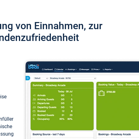
ung von Einnahmen, zur
ndenzufriedenheit
eise
füller
mische
passung