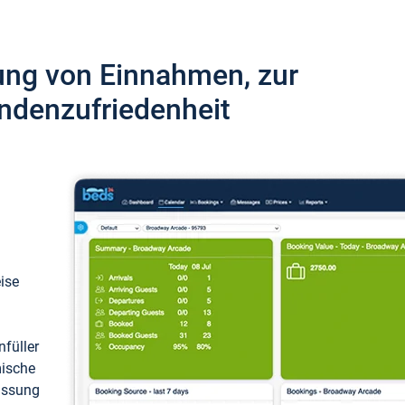
ung von Einnahmen, zur
ndenzufriedenheit
eise
füller
mische
passung