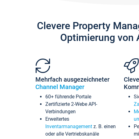
Clevere Property Mana
Optimierung von 
Mehrfach ausgezeichneter
Cleve
Channel Manager
Komm
60+ führende Portale
Si
Zertifizierte 2-Webe API-
Za
Verbindungen
Me
Erweitertes
un
Inventarmanagement
z. B. einen
Pe
oder alle Vertriebskanäle
mi