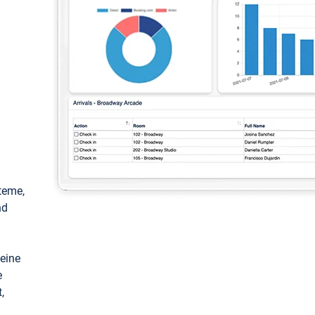
teme,
nd
keine
e
,