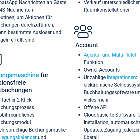
atsApp Nachrichten an Gäste
Verkauf unterschiedlicher
S Nachrichten
Raumkonstellationen
utinen, um Aktionen für
chungen durchzuführen,
nn bestimmte Auslöser und
geln erfüllt sind
Account
Agentur und Multi-Hotel
Funktion
Owner Accounts
ungsmaschine
für
Unzählige
Integrationen
:
sionsfreie
elektronische Schlosssys
ktbuchungen
Buchhaltungssoftware u
nfacher 2-Klick
vieles mehr
chungsprozess
Offene API
bilfreundliches
Cloudbasierte Software, 
uchungsmodul
Installation, automatisch
hrsprachige Buchungsmaske
Updates, Zugang jederzeit
legungskalender
und
überall