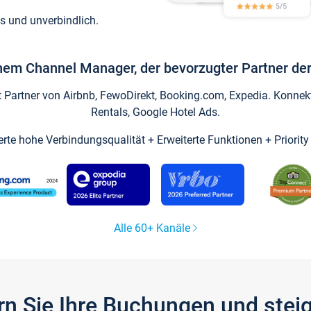
s und unverbindlich.
inem Channel Manager, der bevorzugter Partner der
artner von Airbnb, FewoDirekt, Booking.com, Expedia. Konnekti
Rentals, Google Hotel Ads.
ierte hohe Verbindungsqualität + Erweiterte Funktionen + Priorit
Alle 60+ Kanäle
gern Sie Ihre Buchungen und ste