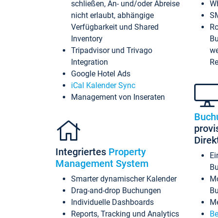
schließen, An- und/oder Abreise
Wh
nicht erlaubt, abhängige
SM
Verfügbarkeit und Shared
Ro
Inventory
Bu
Tripadvisor und Trivago
we
Integration
Re
Google Hotel Ads
iCal Kalender Sync
Management von Inseraten
Buch
provi
Dire
Integriertes
Property
Ei
Management System
Bu
Smarter dynamischer Kalender
Mo
Drag-and-drop Buchungen
B
Individuelle Dashboards
Me
Reports, Tracking und Analytics
Be