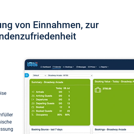
ung von Einnahmen, zur
ndenzufriedenheit
eise
füller
mische
passung