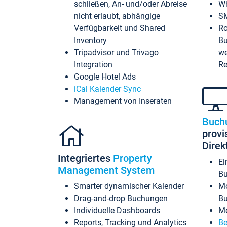
schließen, An- und/oder Abreise
Wh
nicht erlaubt, abhängige
SM
Verfügbarkeit und Shared
Ro
Inventory
Bu
Tripadvisor und Trivago
we
Integration
Re
Google Hotel Ads
iCal Kalender Sync
Management von Inseraten
Buch
provi
Dire
Integriertes
Property
Ei
Management System
Bu
Smarter dynamischer Kalender
Mo
Drag-and-drop Buchungen
B
Individuelle Dashboards
Me
Reports, Tracking und Analytics
Be