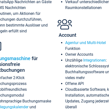
atsApp Nachrichten an Gäste
Verkauf unterschiedlicher
S Nachrichten
Raumkonstellationen
utinen, um Aktionen für
chungen durchzuführen,
nn bestimmte Auslöser und
geln erfüllt sind
Account
Agentur und Multi-Hotel
Funktion
Owner Accounts
ungsmaschine
für
Unzählige
Integrationen
:
sionsfreie
elektronische Schlosssys
ktbuchungen
Buchhaltungssoftware u
nfacher 2-Klick
vieles mehr
chungsprozess
Offene API
bilfreundliches
Cloudbasierte Software, 
uchungsmodul
Installation, automatisch
hrsprachige Buchungsmaske
Updates, Zugang jederzeit
legungskalender
und
überall