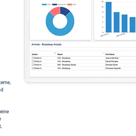
teme,
nd
keine
e
,