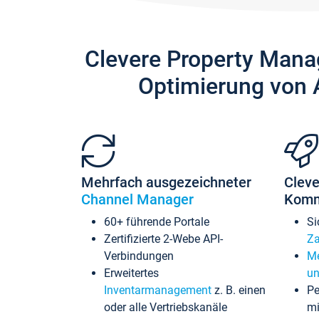
Clevere Property Mana
Optimierung von 
Mehrfach ausgezeichneter
Cleve
Channel Manager
Komm
60+ führende Portale
Si
Zertifizierte 2-Webe API-
Za
Verbindungen
Me
Erweitertes
un
Inventarmanagement
z. B. einen
Pe
oder alle Vertriebskanäle
mi