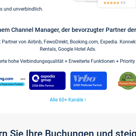
s und unverbindlich.
inem Channel Manager, der bevorzugter Partner der
artner von Airbnb, FewoDirekt, Booking.com, Expedia. Konnekti
Rentals, Google Hotel Ads.
ierte hohe Verbindungsqualität + Erweiterte Funktionen + Priorit
Alle 60+ Kanäle
gern Sie Ihre Buchungen und ste