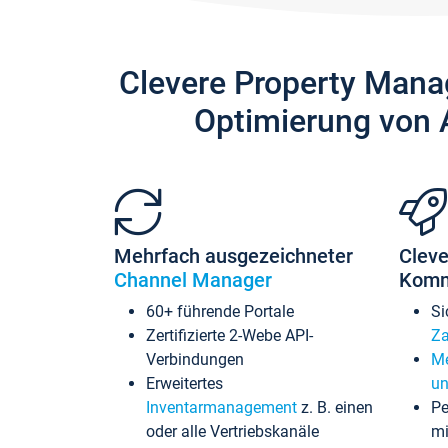
Clevere Property Mana
Optimierung von 
Mehrfach ausgezeichneter
Cleve
Channel Manager
Komm
60+ führende Portale
Si
Zertifizierte 2-Webe API-
Za
Verbindungen
Me
Erweitertes
un
Inventarmanagement
z. B. einen
Pe
oder alle Vertriebskanäle
mi