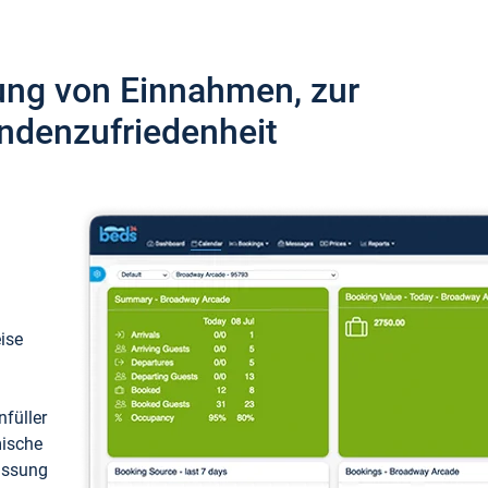
ung von Einnahmen, zur
ndenzufriedenheit
eise
füller
mische
passung