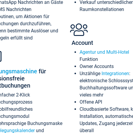
atsApp Nachrichten an Gäste
Verkauf unterschiedlicher
S Nachrichten
Raumkonstellationen
utinen, um Aktionen für
chungen durchzuführen,
nn bestimmte Auslöser und
geln erfüllt sind
Account
Agentur und Multi-Hotel
Funktion
Owner Accounts
ungsmaschine
für
Unzählige
Integrationen
:
sionsfreie
elektronische Schlosssys
ktbuchungen
Buchhaltungssoftware u
nfacher 2-Klick
vieles mehr
chungsprozess
Offene API
bilfreundliches
Cloudbasierte Software, 
uchungsmodul
Installation, automatisch
hrsprachige Buchungsmaske
Updates, Zugang jederzeit
legungskalender
und
überall