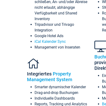
schließen, An- und/oder Abreise
Wh
nicht erlaubt, abhängige
SM
Verfügbarkeit und Shared
Ro
Inventory
Bu
Tripadvisor und Trivago
we
Integration
Re
Google Hotel Ads
iCal Kalender Sync
Management von Inseraten
Buch
provi
Dire
Integriertes
Property
Ei
Management System
Bu
Smarter dynamischer Kalender
Mo
Drag-and-drop Buchungen
B
Individuelle Dashboards
Me
Reports, Tracking und Analytics
Be