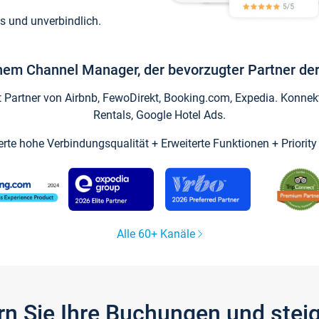
s und unverbindlich.
inem Channel Manager, der bevorzugter Partner der
artner von Airbnb, FewoDirekt, Booking.com, Expedia. Konnekti
Rentals, Google Hotel Ads.
ierte hohe Verbindungsqualität + Erweiterte Funktionen + Priorit
Alle 60+ Kanäle
gern Sie Ihre Buchungen und ste