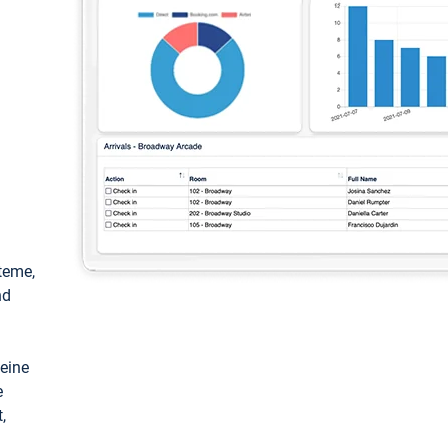
teme,
nd
keine
e
,