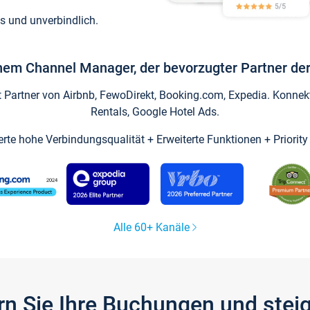
s und unverbindlich.
inem Channel Manager, der bevorzugter Partner der
artner von Airbnb, FewoDirekt, Booking.com, Expedia. Konnekti
Rentals, Google Hotel Ads.
ierte hohe Verbindungsqualität + Erweiterte Funktionen + Priorit
Alle 60+ Kanäle
gern Sie Ihre Buchungen und ste