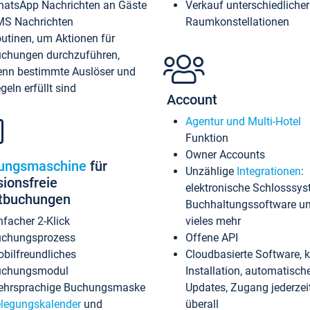
atsApp Nachrichten an Gäste
Verkauf unterschiedlicher
S Nachrichten
Raumkonstellationen
utinen, um Aktionen für
chungen durchzuführen,
nn bestimmte Auslöser und
geln erfüllt sind
Account
Agentur und Multi-Hotel
Funktion
Owner Accounts
ungsmaschine
für
Unzählige
Integrationen
:
sionsfreie
elektronische Schlosssys
ktbuchungen
Buchhaltungssoftware u
nfacher 2-Klick
vieles mehr
chungsprozess
Offene API
bilfreundliches
Cloudbasierte Software, 
uchungsmodul
Installation, automatisch
hrsprachige Buchungsmaske
Updates, Zugang jederzeit
legungskalender
und
überall