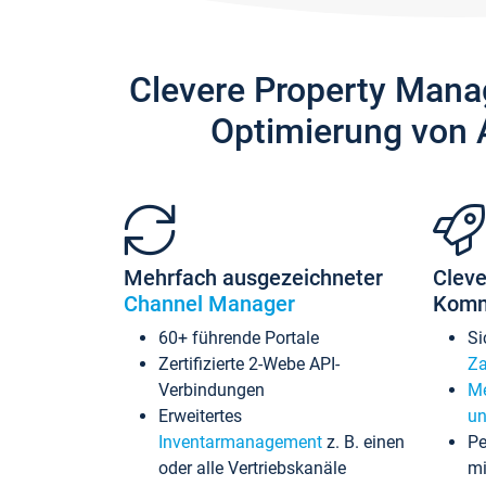
Clevere Property Mana
Optimierung von 
Mehrfach ausgezeichneter
Cleve
Channel Manager
Komm
60+ führende Portale
Si
Zertifizierte 2-Webe API-
Za
Verbindungen
Me
Erweitertes
un
Inventarmanagement
z. B. einen
Pe
oder alle Vertriebskanäle
mi