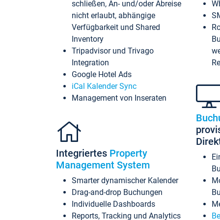
schließen, An- und/oder Abreise
Wh
nicht erlaubt, abhängige
SM
Verfügbarkeit und Shared
Ro
Inventory
Bu
Tripadvisor und Trivago
we
Integration
Re
Google Hotel Ads
iCal Kalender Sync
Management von Inseraten
Buch
provi
Dire
Integriertes
Property
Ei
Management System
Bu
Smarter dynamischer Kalender
Mo
Drag-and-drop Buchungen
B
Individuelle Dashboards
Me
Reports, Tracking und Analytics
Be