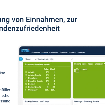
ung von Einnahmen, zur
ndenzufriedenheit
eise
füller
mische
passung