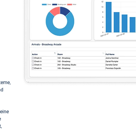
teme,
nd
keine
e
,