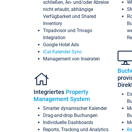
schließen, An- und/oder Abreise
Wh
nicht erlaubt, abhängige
SM
Verfügbarkeit und Shared
Ro
Inventory
Bu
Tripadvisor und Trivago
we
Integration
Re
Google Hotel Ads
iCal Kalender Sync
Management von Inseraten
Buch
provi
Dire
Integriertes
Property
Ei
Management System
Bu
Smarter dynamischer Kalender
Mo
Drag-and-drop Buchungen
B
Individuelle Dashboards
Me
Reports, Tracking und Analytics
Be