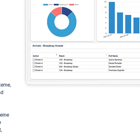
teme,
nd
keine
e
,