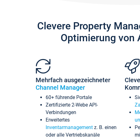
Clevere Property Mana
Optimierung von 
Mehrfach ausgezeichneter
Cleve
Channel Manager
Komm
60+ führende Portale
Si
Zertifizierte 2-Webe API-
Za
Verbindungen
Me
Erweitertes
un
Inventarmanagement
z. B. einen
Pe
oder alle Vertriebskanäle
mi