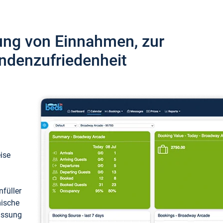
ung von Einnahmen, zur
ndenzufriedenheit
eise
füller
mische
passung