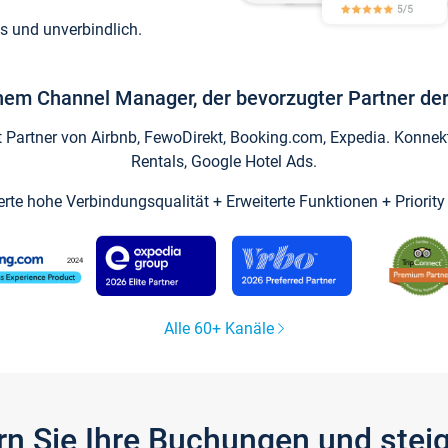
s und unverbindlich.
inem Channel Manager, der bevorzugter Partner der
artner von Airbnb, FewoDirekt, Booking.com, Expedia. Konnekti
Rentals, Google Hotel Ads.
ierte hohe Verbindungsqualität + Erweiterte Funktionen + Priorit
Alle 60+ Kanäle
gern Sie Ihre Buchungen und ste