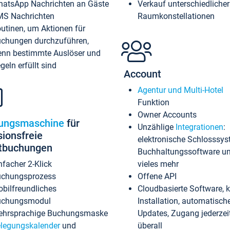
atsApp Nachrichten an Gäste
Verkauf unterschiedlicher
S Nachrichten
Raumkonstellationen
utinen, um Aktionen für
chungen durchzuführen,
nn bestimmte Auslöser und
geln erfüllt sind
Account
Agentur und Multi-Hotel
Funktion
Owner Accounts
ungsmaschine
für
Unzählige
Integrationen
:
sionsfreie
elektronische Schlosssys
ktbuchungen
Buchhaltungssoftware u
nfacher 2-Klick
vieles mehr
chungsprozess
Offene API
bilfreundliches
Cloudbasierte Software, 
uchungsmodul
Installation, automatisch
hrsprachige Buchungsmaske
Updates, Zugang jederzeit
legungskalender
und
überall