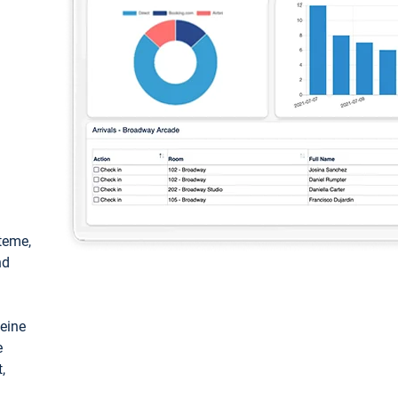
teme,
nd
keine
e
,