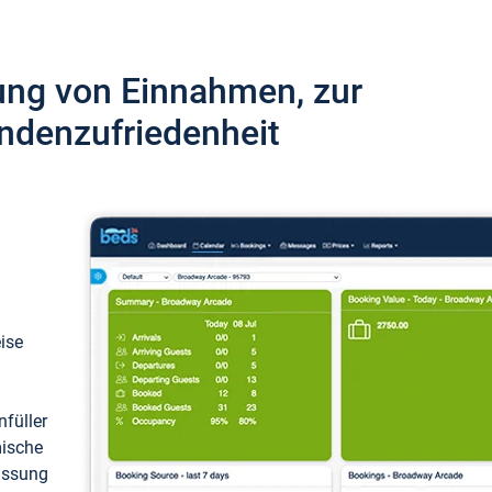
ung von Einnahmen, zur
ndenzufriedenheit
eise
füller
mische
passung