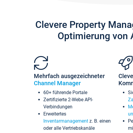
Clevere Property Mana
Optimierung von 
Mehrfach ausgezeichneter
Cleve
Channel Manager
Komm
60+ führende Portale
Si
Zertifizierte 2-Webe API-
Za
Verbindungen
Me
Erweitertes
un
Inventarmanagement
z. B. einen
Pe
oder alle Vertriebskanäle
mi