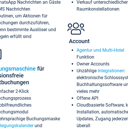
atsApp Nachrichten an Gäste
Verkauf unterschiedlicher
S Nachrichten
Raumkonstellationen
utinen, um Aktionen für
chungen durchzuführen,
nn bestimmte Auslöser und
geln erfüllt sind
Account
Agentur und Multi-Hotel
Funktion
Owner Accounts
ungsmaschine
für
Unzählige
Integrationen
:
sionsfreie
elektronische Schlosssys
ktbuchungen
Buchhaltungssoftware u
nfacher 2-Klick
vieles mehr
chungsprozess
Offene API
bilfreundliches
Cloudbasierte Software, 
uchungsmodul
Installation, automatisch
hrsprachige Buchungsmaske
Updates, Zugang jederzeit
legungskalender
und
überall