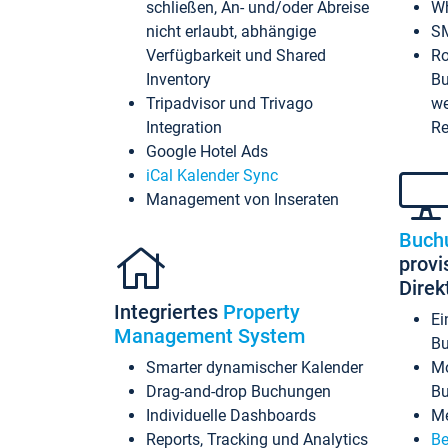
schließen, An- und/oder Abreise
Wh
nicht erlaubt, abhängige
SM
Verfügbarkeit und Shared
Ro
Inventory
Bu
Tripadvisor und Trivago
we
Integration
Re
Google Hotel Ads
iCal Kalender Sync
Management von Inseraten
Buch
provi
Dire
Integriertes
Property
Ei
Management System
Bu
Smarter dynamischer Kalender
Mo
Drag-and-drop Buchungen
B
Individuelle Dashboards
Me
Reports, Tracking und Analytics
Be