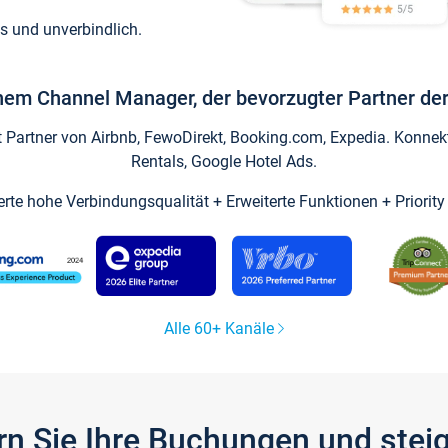
s und unverbindlich.
inem Channel Manager, der bevorzugter Partner der
artner von Airbnb, FewoDirekt, Booking.com, Expedia. Konnekti
Rentals, Google Hotel Ads.
ierte hohe Verbindungsqualität + Erweiterte Funktionen + Priorit
Alle 60+ Kanäle
gern Sie Ihre Buchungen und ste