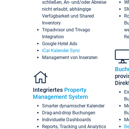
schließen, An- und/oder Abreise
Wh
nicht erlaubt, abhängige
SM
Verfügbarkeit und Shared
Ro
Inventory
Bu
Tripadvisor und Trivago
we
Integration
Re
Google Hotel Ads
iCal Kalender Sync
Management von Inseraten
Buch
provi
Dire
Integriertes
Property
Ei
Management System
Bu
Smarter dynamischer Kalender
Mo
Drag-and-drop Buchungen
B
Individuelle Dashboards
Me
Reports, Tracking und Analytics
Be