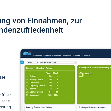
ung von Einnahmen, zur
ndenzufriedenheit
eise
füller
mische
passung