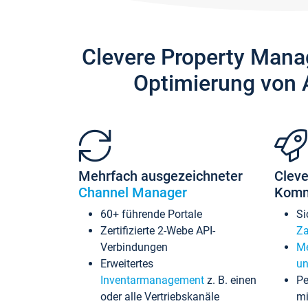
Clevere Property Mana
Optimierung von 
Mehrfach ausgezeichneter
Cleve
Channel Manager
Komm
60+ führende Portale
Si
Zertifizierte 2-Webe API-
Za
Verbindungen
Me
Erweitertes
un
Inventarmanagement
z. B. einen
Pe
oder alle Vertriebskanäle
mi