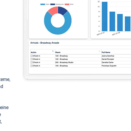
teme,
nd
keine
e
,