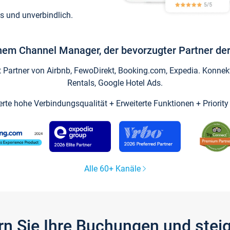
s und unverbindlich.
inem Channel Manager, der bevorzugter Partner der
artner von Airbnb, FewoDirekt, Booking.com, Expedia. Konnekti
Rentals, Google Hotel Ads.
ierte hohe Verbindungsqualität + Erweiterte Funktionen + Priorit
Alle 60+ Kanäle
gern Sie Ihre Buchungen und ste