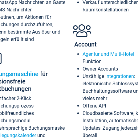
atsApp Nachrichten an Gäste
Verkauf unterschiedlicher
S Nachrichten
Raumkonstellationen
utinen, um Aktionen für
chungen durchzuführen,
nn bestimmte Auslöser und
geln erfüllt sind
Account
Agentur und Multi-Hotel
Funktion
Owner Accounts
ungsmaschine
für
Unzählige
Integrationen
:
sionsfreie
elektronische Schlosssys
ktbuchungen
Buchhaltungssoftware u
nfacher 2-Klick
vieles mehr
chungsprozess
Offene API
bilfreundliches
Cloudbasierte Software, 
uchungsmodul
Installation, automatisch
hrsprachige Buchungsmaske
Updates, Zugang jederzeit
legungskalender
und
überall