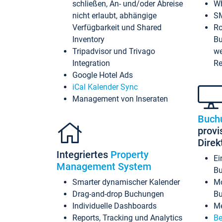
schließen, An- und/oder Abreise
Wh
nicht erlaubt, abhängige
SM
Verfügbarkeit und Shared
Ro
Inventory
Bu
Tripadvisor und Trivago
we
Integration
Re
Google Hotel Ads
iCal Kalender Sync
Management von Inseraten
Buch
provi
Dire
Integriertes
Property
Ei
Management System
Bu
Smarter dynamischer Kalender
Mo
Drag-and-drop Buchungen
B
Individuelle Dashboards
Me
Reports, Tracking und Analytics
Be