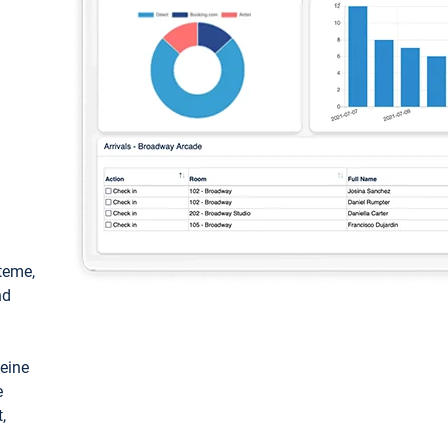
teme,
nd
keine
e
,