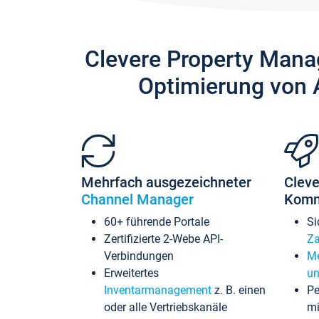
Clevere Property Mana
Optimierung von 
Mehrfach ausgezeichneter
Cleve
Channel Manager
Komm
60+ führende Portale
Si
Zertifizierte 2-Webe API-
Za
Verbindungen
Me
Erweitertes
un
Inventarmanagement
z. B. einen
Pe
oder alle Vertriebskanäle
mi