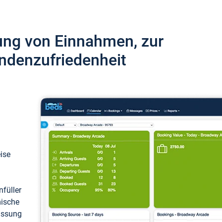
ung von Einnahmen, zur
ndenzufriedenheit
eise
füller
mische
passung