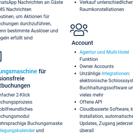
atsApp Nachrichten an Gäste
Verkauf unterschiedlicher
S Nachrichten
Raumkonstellationen
utinen, um Aktionen für
chungen durchzuführen,
nn bestimmte Auslöser und
geln erfüllt sind
Account
Agentur und Multi-Hotel
Funktion
Owner Accounts
ungsmaschine
für
Unzählige
Integrationen
:
sionsfreie
elektronische Schlosssys
ktbuchungen
Buchhaltungssoftware u
nfacher 2-Klick
vieles mehr
chungsprozess
Offene API
bilfreundliches
Cloudbasierte Software, 
uchungsmodul
Installation, automatisch
hrsprachige Buchungsmaske
Updates, Zugang jederzeit
legungskalender
und
überall