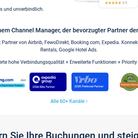
s und unverbindlich.
inem Channel Manager, der bevorzugter Partner der
artner von Airbnb, FewoDirekt, Booking.com, Expedia. Konnekti
Rentals, Google Hotel Ads.
ierte hohe Verbindungsqualität + Erweiterte Funktionen + Priorit
Alle 60+ Kanäle
gern Sie Ihre Buchungen und ste