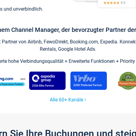
s und unverbindlich.
inem Channel Manager, der bevorzugter Partner der
artner von Airbnb, FewoDirekt, Booking.com, Expedia. Konnekti
Rentals, Google Hotel Ads.
ierte hohe Verbindungsqualität + Erweiterte Funktionen + Priorit
Alle 60+ Kanäle
gern Sie Ihre Buchungen und ste