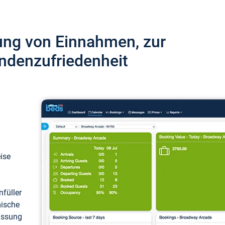
ung von Einnahmen, zur
ndenzufriedenheit
eise
füller
mische
passung