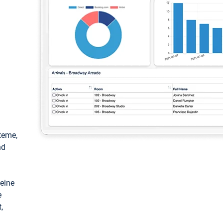
teme,
nd
keine
e
,