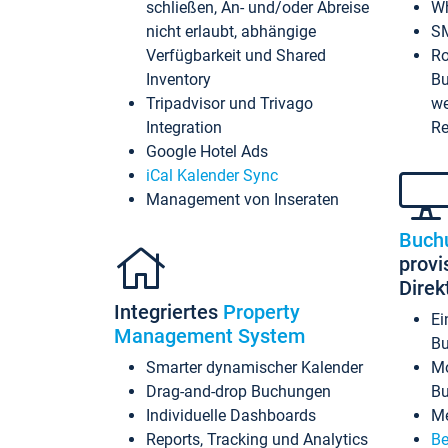
schließen, An- und/oder Abreise
Wh
nicht erlaubt, abhängige
SM
Verfügbarkeit und Shared
Ro
Inventory
Bu
Tripadvisor und Trivago
we
Integration
Re
Google Hotel Ads
iCal Kalender Sync
Management von Inseraten
Buch
provi
Dire
Integriertes
Property
Ei
Management System
Bu
Smarter dynamischer Kalender
Mo
Drag-and-drop Buchungen
B
Individuelle Dashboards
Me
Reports, Tracking und Analytics
Be