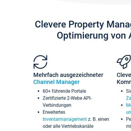
Clevere Property Mana
Optimierung von 
Mehrfach ausgezeichneter
Cleve
Channel Manager
Komm
60+ führende Portale
Si
Zertifizierte 2-Webe API-
Za
Verbindungen
Me
Erweitertes
un
Inventarmanagement
z. B. einen
Pe
oder alle Vertriebskanäle
mi