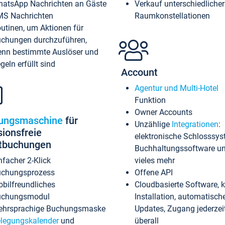
atsApp Nachrichten an Gäste
Verkauf unterschiedlicher
S Nachrichten
Raumkonstellationen
utinen, um Aktionen für
chungen durchzuführen,
nn bestimmte Auslöser und
geln erfüllt sind
Account
Agentur und Multi-Hotel
Funktion
Owner Accounts
ungsmaschine
für
Unzählige
Integrationen
:
sionsfreie
elektronische Schlosssys
ktbuchungen
Buchhaltungssoftware u
nfacher 2-Klick
vieles mehr
chungsprozess
Offene API
bilfreundliches
Cloudbasierte Software, 
uchungsmodul
Installation, automatisch
hrsprachige Buchungsmaske
Updates, Zugang jederzeit
legungskalender
und
überall