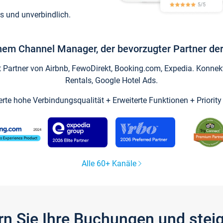
s und unverbindlich.
inem Channel Manager, der bevorzugter Partner der
artner von Airbnb, FewoDirekt, Booking.com, Expedia. Konnekti
Rentals, Google Hotel Ads.
ierte hohe Verbindungsqualität + Erweiterte Funktionen + Priorit
Alle 60+ Kanäle
gern Sie Ihre Buchungen und ste