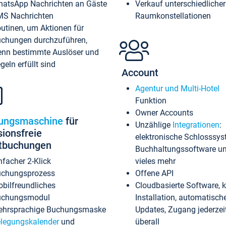
atsApp Nachrichten an Gäste
Verkauf unterschiedlicher
S Nachrichten
Raumkonstellationen
utinen, um Aktionen für
chungen durchzuführen,
nn bestimmte Auslöser und
geln erfüllt sind
Account
Agentur und Multi-Hotel
Funktion
Owner Accounts
ungsmaschine
für
Unzählige
Integrationen
:
sionsfreie
elektronische Schlosssys
ktbuchungen
Buchhaltungssoftware u
nfacher 2-Klick
vieles mehr
chungsprozess
Offene API
bilfreundliches
Cloudbasierte Software, 
uchungsmodul
Installation, automatisch
hrsprachige Buchungsmaske
Updates, Zugang jederzeit
legungskalender
und
überall