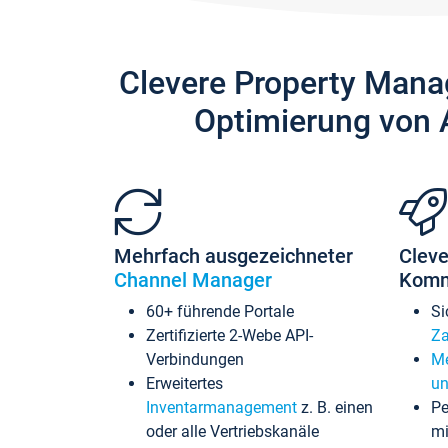
Clevere Property Mana
Optimierung von 
Mehrfach ausgezeichneter
Cleve
Channel Manager
Komm
60+ führende Portale
Si
Zertifizierte 2-Webe API-
Za
Verbindungen
Me
Erweitertes
un
Inventarmanagement
z. B. einen
Pe
oder alle Vertriebskanäle
mi