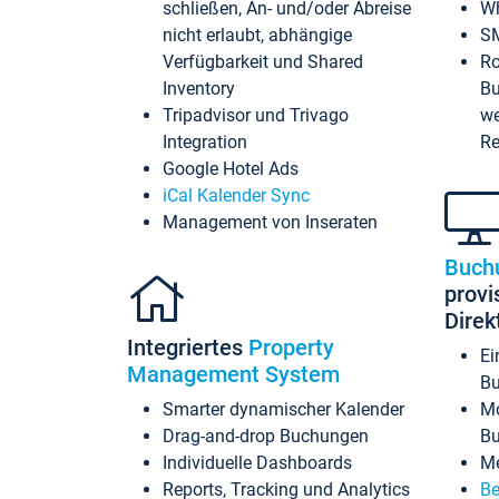
schließen, An- und/oder Abreise
Wh
nicht erlaubt, abhängige
SM
Verfügbarkeit und Shared
Ro
Inventory
Bu
Tripadvisor und Trivago
we
Integration
Re
Google Hotel Ads
iCal Kalender Sync
Management von Inseraten
Buch
provi
Dire
Integriertes
Property
Ei
Management System
Bu
Smarter dynamischer Kalender
Mo
Drag-and-drop Buchungen
B
Individuelle Dashboards
Me
Reports, Tracking und Analytics
Be