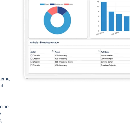
teme,
nd
keine
e
,