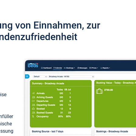
ung von Einnahmen, zur
ndenzufriedenheit
eise
füller
mische
passung