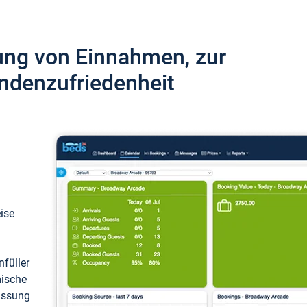
ung von Einnahmen, zur
ndenzufriedenheit
eise
füller
mische
passung