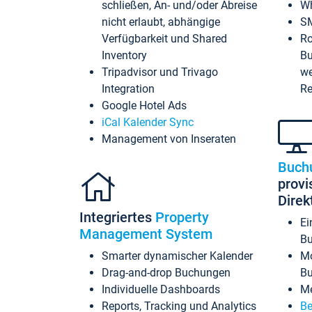
schließen, An- und/oder Abreise
Wh
nicht erlaubt, abhängige
SM
Verfügbarkeit und Shared
Ro
Inventory
Bu
Tripadvisor und Trivago
we
Integration
Re
Google Hotel Ads
iCal Kalender Sync
Management von Inseraten
Buch
provi
Dire
Integriertes
Property
Ei
Management System
Bu
Smarter dynamischer Kalender
Mo
Drag-and-drop Buchungen
B
Individuelle Dashboards
Me
Reports, Tracking und Analytics
Be