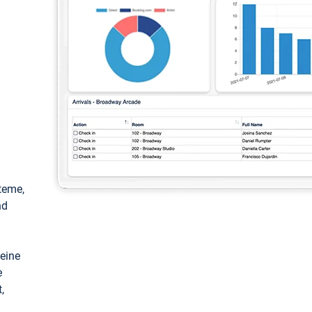
teme,
nd
keine
e
,