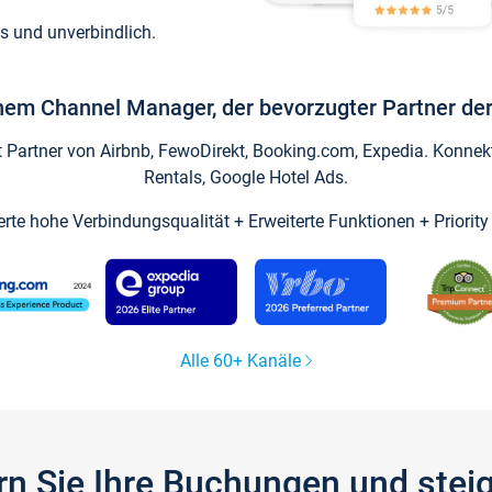
s und unverbindlich.
inem Channel Manager, der bevorzugter Partner der
artner von Airbnb, FewoDirekt, Booking.com, Expedia. Konnekti
Rentals, Google Hotel Ads.
ierte hohe Verbindungsqualität + Erweiterte Funktionen + Priorit
Alle 60+ Kanäle
gern Sie Ihre Buchungen und ste