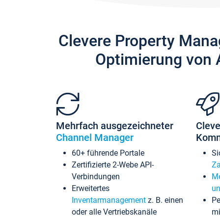
Clevere Property Mana
Optimierung von 
Mehrfach ausgezeichneter
Cleve
Channel Manager
Komm
60+ führende Portale
Si
Zertifizierte 2-Webe API-
Za
Verbindungen
Me
Erweitertes
un
Inventarmanagement
z. B. einen
Pe
oder alle Vertriebskanäle
mi