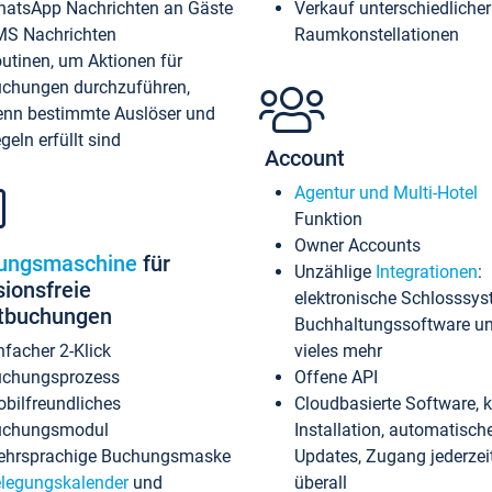
atsApp Nachrichten an Gäste
Verkauf unterschiedlicher
S Nachrichten
Raumkonstellationen
utinen, um Aktionen für
chungen durchzuführen,
nn bestimmte Auslöser und
geln erfüllt sind
Account
Agentur und Multi-Hotel
Funktion
Owner Accounts
ungsmaschine
für
Unzählige
Integrationen
:
sionsfreie
elektronische Schlosssys
ktbuchungen
Buchhaltungssoftware u
nfacher 2-Klick
vieles mehr
chungsprozess
Offene API
bilfreundliches
Cloudbasierte Software, 
uchungsmodul
Installation, automatisch
hrsprachige Buchungsmaske
Updates, Zugang jederzeit
legungskalender
und
überall