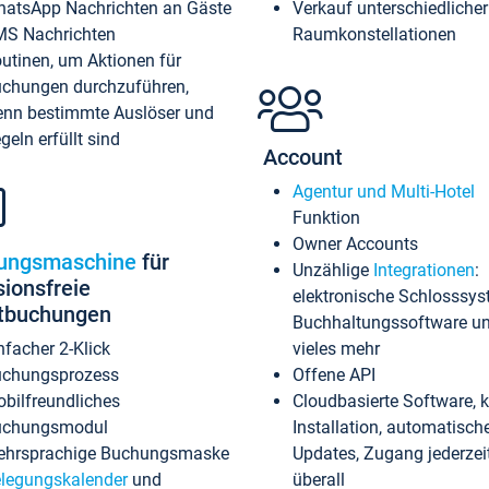
atsApp Nachrichten an Gäste
Verkauf unterschiedlicher
S Nachrichten
Raumkonstellationen
utinen, um Aktionen für
chungen durchzuführen,
nn bestimmte Auslöser und
geln erfüllt sind
Account
Agentur und Multi-Hotel
Funktion
Owner Accounts
ungsmaschine
für
Unzählige
Integrationen
:
sionsfreie
elektronische Schlosssys
ktbuchungen
Buchhaltungssoftware u
nfacher 2-Klick
vieles mehr
chungsprozess
Offene API
bilfreundliches
Cloudbasierte Software, 
uchungsmodul
Installation, automatisch
hrsprachige Buchungsmaske
Updates, Zugang jederzeit
legungskalender
und
überall