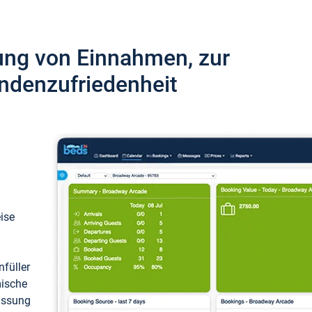
ung von Einnahmen, zur
ndenzufriedenheit
eise
füller
mische
passung