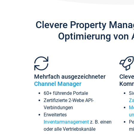
Clevere Property Mana
Optimierung von 
Mehrfach ausgezeichneter
Cleve
Channel Manager
Komm
60+ führende Portale
Si
Zertifizierte 2-Webe API-
Za
Verbindungen
Me
Erweitertes
un
Inventarmanagement
z. B. einen
Pe
oder alle Vertriebskanäle
mi