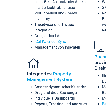
schließen, An- und/oder Abreise
Wh
nicht erlaubt, abhängige
SM
Verfügbarkeit und Shared
Ro
Inventory
Bu
Tripadvisor und Trivago
we
Integration
Re
Google Hotel Ads
iCal Kalender Sync
Management von Inseraten
Buch
provi
Dire
Integriertes
Property
Ei
Management System
Bu
Smarter dynamischer Kalender
Mo
Drag-and-drop Buchungen
B
Individuelle Dashboards
Me
Reports, Tracking und Analytics
Be