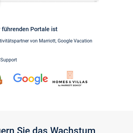
 führenden Portale ist
vitätspartner von Marriott, Google Vacation
y Support
igern Sie das Wachstum