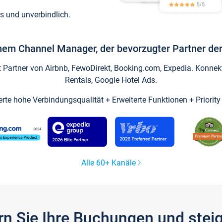
s und unverbindlich.
inem Channel Manager, der bevorzugter Partner der
artner von Airbnb, FewoDirekt, Booking.com, Expedia. Konnekti
Rentals, Google Hotel Ads.
ierte hohe Verbindungsqualität + Erweiterte Funktionen + Priorit
Alle 60+ Kanäle
gern Sie Ihre Buchungen und ste